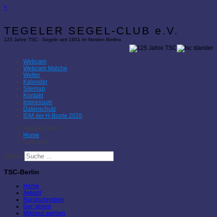
×
TEGELER SEGEL-CLUB e.V.
125 Jahre TSC - Segeln seit 1901 im Norden Berlins
Webcam
Webcam Malche
Wetter
Kalender
Sitemap
Kontakt
Impressum
Datenschutz
IDM der H-Boote 2026
Aktuelle Seite:
Home
Kalender
Suchen
TSC-Berlin
Home
Aktuell
Rundschreiben
Der Verein
Mitglied werden