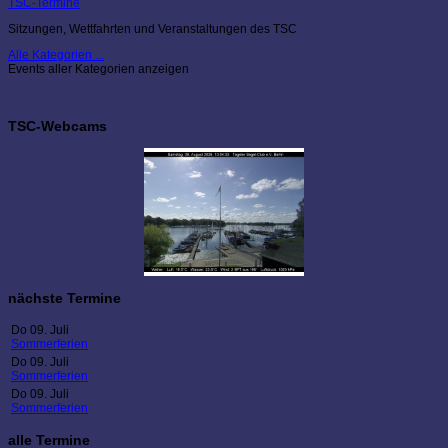
TSC-Termine
Sitzungen, Wettfahrten und Veranstaltungen des TSC
Alle Kategorien ...
Events aller Kategorien anzeigen
TSC-Webcams
nächste Termine
Do 09. Juli
Sommerferien
Do 09. Juli
Sommerferien
Do 09. Juli
Sommerferien
alle Termine