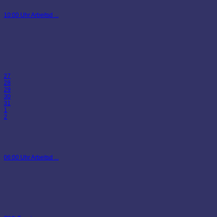
10:00 Uhr Arbeitsd ...
27
28
29
30
31
1
2
06:00 Uhr Arbeitsd ...