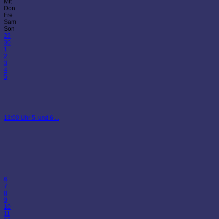
Mit
Don
Fre
Sam
Son
29
30
1
2
3
4
5
13:00 Uhr 5. und 6 ...
6
7
8
9
10
11