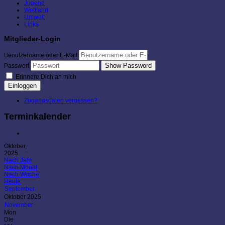
Jugend
Wettfahrt
Umwelt
Links
Mitglieder-Login
Benutzername oder E-Mail
Show Password
Passwort
Erinnere Dich an mich
Einloggen
Zugangsdaten vergessen?
Terminkalender
Oktober,
2025
Nach Jahr
Nach Monat
Nach Woche
Heute
September
Oktober 2025
November
Mon
Die