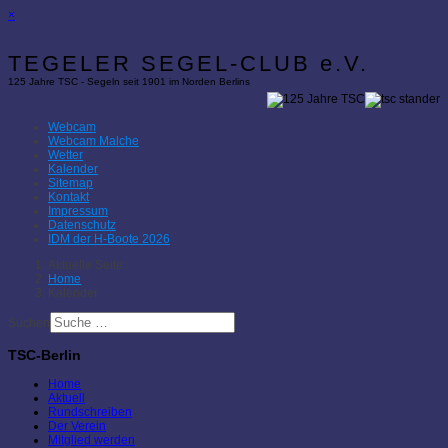
×
TEGELER SEGEL-CLUB e.V.
125 Jahre TSC - Segeln seit 1901 im Norden Berlins
Webcam
Webcam Malche
Wetter
Kalender
Sitemap
Kontakt
Impressum
Datenschutz
IDM der H-Boote 2026
Aktuelle Seite:
Home
Kalender
Suchen
TSC-Berlin
Home
Aktuell
Rundschreiben
Der Verein
Mitglied werden