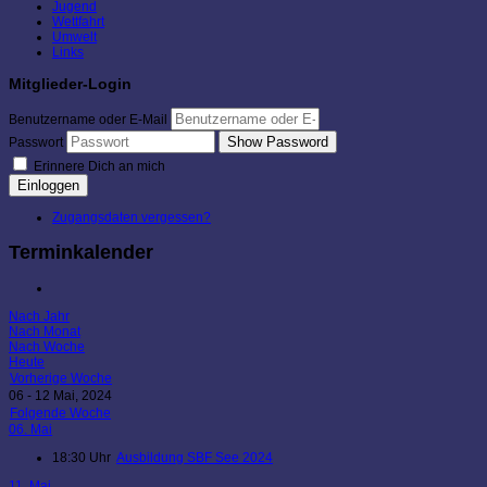
Jugend
Wettfahrt
Umwelt
Links
Mitglieder-Login
Benutzername oder E-Mail
Show Password
Passwort
Erinnere Dich an mich
Einloggen
Zugangsdaten vergessen?
Terminkalender
Nach Jahr
Nach Monat
Nach Woche
Heute
Vorherige Woche
06 - 12 Mai, 2024
Folgende Woche
06. Mai
18:30 Uhr
Ausbildung SBF See 2024
11. Mai