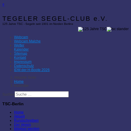
×
TEGELER SEGEL-CLUB e.V.
125 Jahre TSC - Segeln seit 1901 im Norden Berlins
Webcam
Webcam Malche
Wetter
Kalender
Sitemap
Kontakt
Impressum
Datenschutz
IDM der H-Boote 2026
Aktuelle Seite:
Home
Kalender
Suchen
TSC-Berlin
Home
Aktuell
Rundschreiben
Der Verein
Mitglied werden