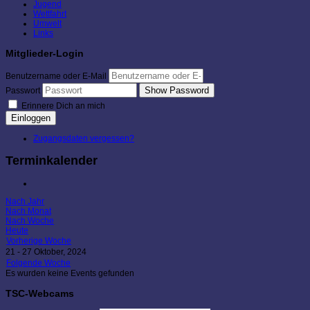
Jugend
Wettfahrt
Umwelt
Links
Mitglieder-Login
Benutzername oder E-Mail
Show Password
Passwort
Erinnere Dich an mich
Einloggen
Zugangsdaten vergessen?
Terminkalender
Nach Jahr
Nach Monat
Nach Woche
Heute
Vorherige Woche
21 - 27 Oktober, 2024
Folgende Woche
Es wurden keine Events gefunden
TSC-Webcams