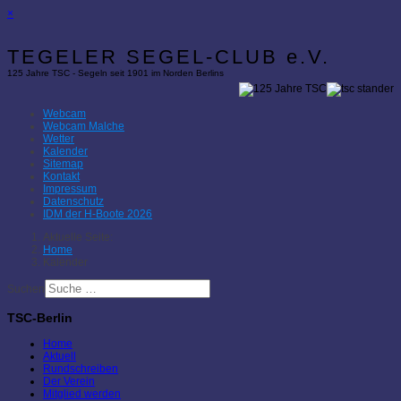
×
TEGELER SEGEL-CLUB e.V.
125 Jahre TSC - Segeln seit 1901 im Norden Berlins
Webcam
Webcam Malche
Wetter
Kalender
Sitemap
Kontakt
Impressum
Datenschutz
IDM der H-Boote 2026
Aktuelle Seite:
Home
Kalender
Suchen
TSC-Berlin
Home
Aktuell
Rundschreiben
Der Verein
Mitglied werden