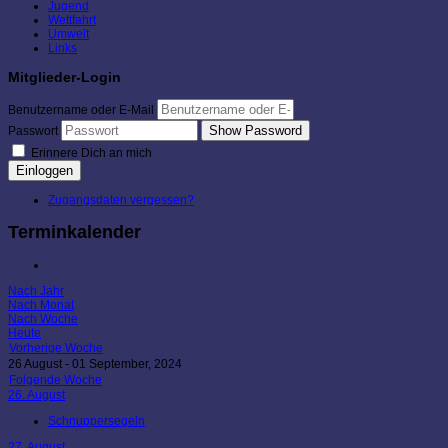
Jugend
Wettfahrt
Umwelt
Links
Mitglieder-Login
Benutzername oder E-Mail
Show Password
Passwort
Erinnere Dich an mich
Einloggen
Zugangsdaten vergessen?
Terminkalender
Nach Jahr
Nach Monat
Nach Woche
Heute
Vorherige Woche
26 August - 01 September, 2024
Folgende Woche
26. August
Schnuppersegeln
27. August