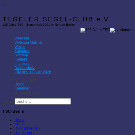
×
TEGELER SEGEL-CLUB e.V.
125 Jahre TSC - Segeln seit 1901 im Norden Berlins
Webcam
Webcam Malche
Wetter
Kalender
Sitemap
Kontakt
Impressum
Datenschutz
IDM der H-Boote 2026
Aktuelle Seite:
Home
Kalender
Schnuppersegeln
Suchen
TSC-Berlin
Home
Aktuell
Rundschreiben
Der Verein