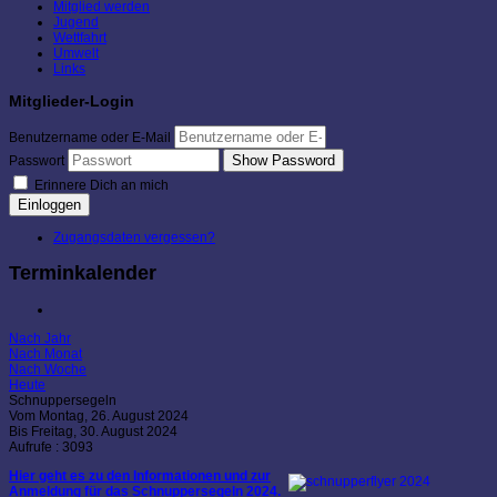
Mitglied werden
Jugend
Wettfahrt
Umwelt
Links
Mitglieder-Login
Benutzername oder E-Mail
Show Password
Passwort
Erinnere Dich an mich
Einloggen
Zugangsdaten vergessen?
Terminkalender
Nach Jahr
Nach Monat
Nach Woche
Heute
Schnuppersegeln
Vom Montag, 26. August 2024
Bis Freitag, 30. August 2024
Aufrufe
: 3093
Hier geht es zu den Informationen und zur
Anmeldung für das Schnuppersegeln 2024.