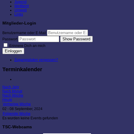
Jugend
Wettfahrt
Umwelt
Links
Mitglieder-Login
Benutzername oder E-Mail
Show Password
Passwort
Erinnere Dich an mich
Einloggen
Zugangsdaten vergessen?
Terminkalender
Nach Jahr
Nach Monat
Nach Woche
Heute
Vorherige Woche
02 - 08 September, 2024
Folgende Woche
Es wurden keine Events gefunden
TSC-Webcams