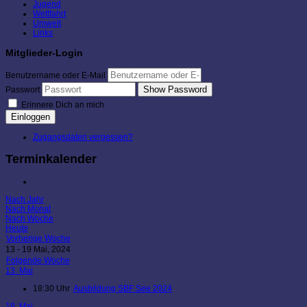
Jugend
Wettfahrt
Umwelt
Links
Mitglieder-Login
Benutzername oder E-Mail
Show Password
Passwort
Erinnere Dich an mich
Einloggen
Zugangsdaten vergessen?
Terminkalender
Nach Jahr
Nach Monat
Nach Woche
Heute
Vorherige Woche
13 - 19 Mai, 2024
Folgende Woche
13. Mai
18:30 Uhr
Ausbildung SBF See 2024
18. Mai