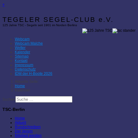
×
TEGELER SEGEL-CLUB e.V.
125 Jahre TSC - Segeln seit 1901 im Norden Berlins
Webcam
Webcam Malche
Wetter
Kalender
Sitemap
Kontakt
Impressum
Datenschutz
IDM der H-Boote 2026
Aktuelle Seite:
Home
Kalender
Suchen
TSC-Berlin
Home
Aktuell
Rundschreiben
Der Verein
Mitglied werden