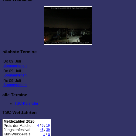
nächste Termine
Do 09. Juli
Sommerferien
Do 09. Juli
Sommerferien
Do 09. Juli
Sommerferien
alle Termine
TSC-Kalender
TSC-Wettfahrten
Meldezahlen 2026
Preis der Malche:
4
/
5
/
19
Jüngstenfestival:
45
/
39
Kurt-Weck-Preis:
2
/
4