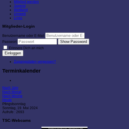
Mitglied werden
Jugend
Wettfahrt
Umwelt
Links
Mitglieder-Login
Benutzername oder E-Mail
Show Password
Passwort
Erinnere Dich an mich
Einloggen
Zugangsdaten vergessen?
Terminkalender
Nach Jahr
Nach Monat
Nach Woche
Heute
Pfingstsonntag
Sonntag, 19. Mai 2024
Aufrufe
: 2693
TSC-Webcams