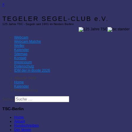
×
TEGELER SEGEL-CLUB e.V.
125 Jahre TSC - Segeln seit 1901 im Norden Berlins
Webcam
Webcam Malche
Wetter
Kalender
Sitemap
Kontakt
Impressum
Datenschutz
IDM der H-Boote 2026
Aktuelle Seite:
Home
Kalender
Pfingstsonntag
Suchen
TSC-Berlin
Home
Aktuell
Rundschreiben
Der Verein