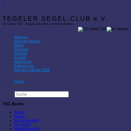
×
TEGELER SEGEL-CLUB e.V.
125 Jahre TSC - Segeln seit 1901 im Norden Berlins
Webcam
Webcam Malche
Wetter
Kalender
Sitemap
Kontakt
Impressum
Datenschutz
IDM der H-Boote 2026
Aktuelle Seite:
Home
Kalender
Suchen
TSC-Berlin
Home
Aktuell
Rundschreiben
Der Verein
Mitglied werden