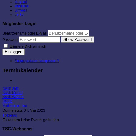
Jugend
Wettfahrt
Umwelt
Links
Mitglieder-Login
Benutzername oder E-Mail
Show Password
Passwort
Erinnere Dich an mich
Einloggen
Zugangsdaten vergessen?
Terminkalender
Nach Jahr
Nach Monat
Nach Woche
Heute
Vorheriger Tag
Donnerstag, 04. Mai 2023
Folgetag
Es wurden keine Events gefunden
TSC-Webcams