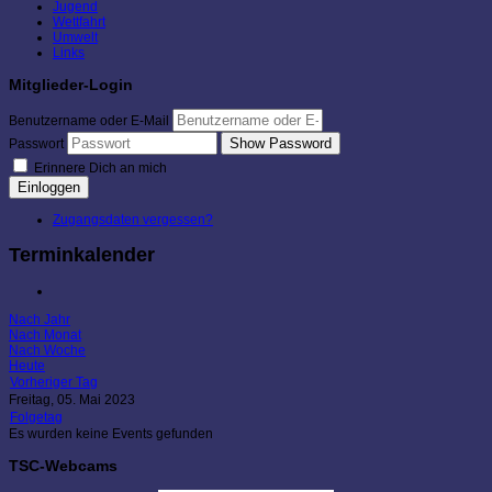
Jugend
Wettfahrt
Umwelt
Links
Mitglieder-Login
Benutzername oder E-Mail
Show Password
Passwort
Erinnere Dich an mich
Einloggen
Zugangsdaten vergessen?
Terminkalender
Nach Jahr
Nach Monat
Nach Woche
Heute
Vorheriger Tag
Freitag, 05. Mai 2023
Folgetag
Es wurden keine Events gefunden
TSC-Webcams