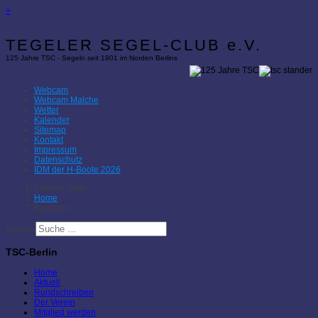
×
TEGELER SEGEL-CLUB e.V.
125 Jahre TSC - Segeln seit 1901 im Norden Berlins
Webcam
Webcam Malche
Wetter
Kalender
Sitemap
Kontakt
Impressum
Datenschutz
IDM der H-Boote 2026
Aktuelle Seite:
Home
Kalender
Suchen
TSC-Berlin
Home
Aktuell
Rundschreiben
Der Verein
Mitglied werden