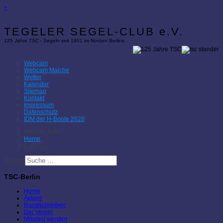
×
TEGELER SEGEL-CLUB e.V.
125 Jahre TSC - Segeln seit 1901 im Norden Berlins
Webcam
Webcam Malche
Wetter
Kalender
Sitemap
Kontakt
Impressum
Datenschutz
IDM der H-Boote 2026
Aktuelle Seite:
Home
Kalender
Suchen
TSC-Berlin
Home
Aktuell
Rundschreiben
Der Verein
Mitglied werden