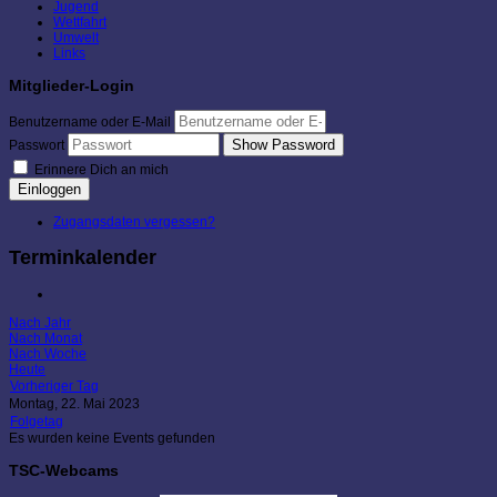
Jugend
Wettfahrt
Umwelt
Links
Mitglieder-Login
Benutzername oder E-Mail
Show Password
Passwort
Erinnere Dich an mich
Einloggen
Zugangsdaten vergessen?
Terminkalender
Nach Jahr
Nach Monat
Nach Woche
Heute
Vorheriger Tag
Montag, 22. Mai 2023
Folgetag
Es wurden keine Events gefunden
TSC-Webcams