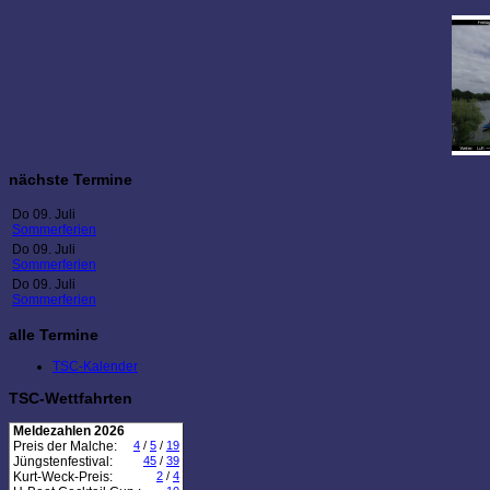
nächste Termine
Do 09. Juli
Sommerferien
Do 09. Juli
Sommerferien
Do 09. Juli
Sommerferien
alle Termine
TSC-Kalender
TSC-Wettfahrten
Meldezahlen 2026
Preis der Malche:
4
/
5
/
19
Jüngstenfestival:
45
/
39
Kurt-Weck-Preis:
2
/
4