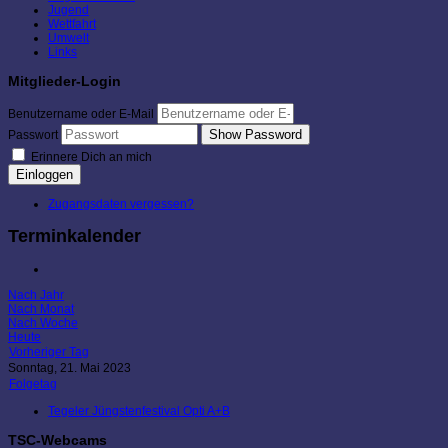
Jugend
Wettfahrt
Umwelt
Links
Mitglieder-Login
Benutzername oder E-Mail
Show Password
Passwort
Erinnere Dich an mich
Einloggen
Zugangsdaten vergessen?
Terminkalender
Nach Jahr
Nach Monat
Nach Woche
Heute
Vorheriger Tag
Sonntag, 21. Mai 2023
Folgetag
Tegeler Jüngstenfestival Opti A+B
TSC-Webcams