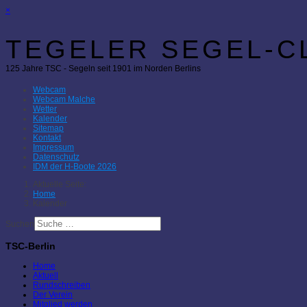
×
TEGELER SEGEL-CL
125 Jahre TSC - Segeln seit 1901 im Norden Berlins
Webcam
Webcam Malche
Wetter
Kalender
Sitemap
Kontakt
Impressum
Datenschutz
IDM der H-Boote 2026
Aktuelle Seite:
Home
Kalender
Suchen
TSC-Berlin
Home
Aktuell
Rundschreiben
Der Verein
Mitglied werden