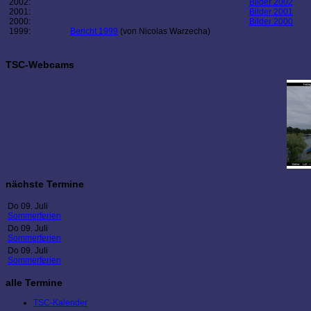
2002:
Bilder 2002
2001:
Bilder 2001
2000:
Bilder 2000
1999:
Bericht 1999
(von Nicolas Warzecha)
TSC-Webcams
nächste Termine
Do 09. Juli
Sommerferien
Do 09. Juli
Sommerferien
Do 09. Juli
Sommerferien
alle Termine
TSC-Kalender