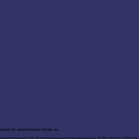
lkurs für vereinsfremde Kinder an.
itern betreut. Das Schnuppersegeln findet jeweils von 10.00 Uhr bis 17.00 Uhr s