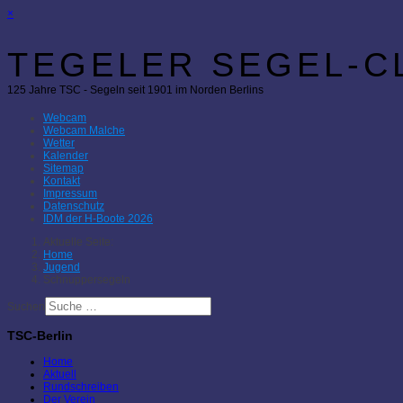
×
TEGELER SEGEL-CL
125 Jahre TSC - Segeln seit 1901 im Norden Berlins
Webcam
Webcam Malche
Wetter
Kalender
Sitemap
Kontakt
Impressum
Datenschutz
IDM der H-Boote 2026
Aktuelle Seite:
Home
Jugend
Schnuppersegeln
Suchen
TSC-Berlin
Home
Aktuell
Rundschreiben
Der Verein