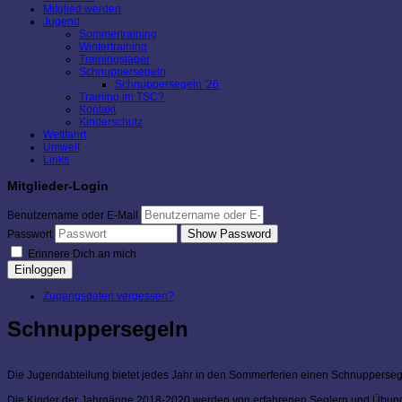
Mitglied werden
Jugend
Sommertraining
Wintertraining
Trainingslager
Schnuppersegeln
Schnuppersegeln '26
Training im TSC?
Kontakt
Kinderschutz
Wettfahrt
Umwelt
Links
Mitglieder-Login
Benutzername oder E-Mail
Show Password
Passwort
Erinnere Dich an mich
Einloggen
Zugangsdaten vergessen?
Schnuppersegeln
Die Jugendabteilung bietet jedes Jahr in den Sommerferien einen Schnuppersege
Die Kinder der Jahrgänge 2018-2020 werden von erfahrenen Seglern und Übungsle