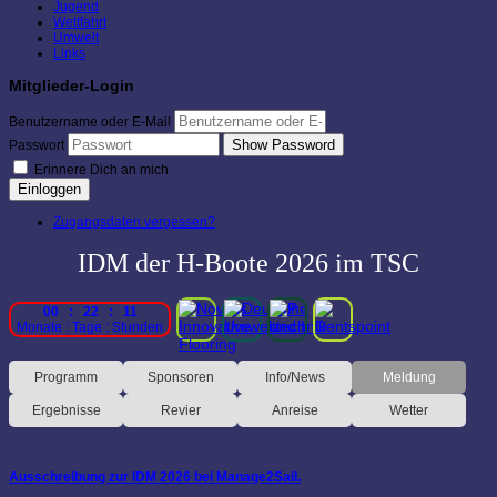
Jugend
Wettfahrt
Umwelt
Links
Mitglieder-Login
Benutzername oder E-Mail
Show Password
Passwort
Erinnere Dich an mich
Einloggen
Zugangsdaten vergessen?
IDM der H-Boote 2026 im TSC
00 : 22 : 11
Monate : Tage : Stunden
Programm
Sponsoren
Info/News
Meldung
Ergebnisse
Revier
Anreise
Wetter
Ausschreibung zur IDM 2026 bei Manage2Sail.