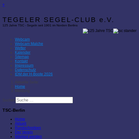
×
TEGELER SEGEL-CLUB e.V.
125 Jahre TSC - Segeln seit 1901 im Norden Berlins
Webcam
Webcam Malche
Wetter
Kalender
Sitemap
Kontakt
Impressum
Datenschutz
IDM der H-Boote 2026
Aktuelle Seite:
Home
Meldung
Suchen
TSC-Berlin
Home
Aktuell
Rundschreiben
Der Verein
Mitglied werden