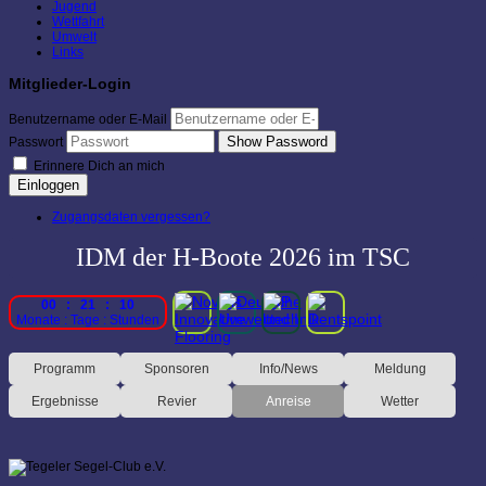
Jugend
Wettfahrt
Umwelt
Links
Mitglieder-Login
Benutzername oder E-Mail
Show Password
Passwort
Erinnere Dich an mich
Einloggen
Zugangsdaten vergessen?
IDM der H-Boote 2026 im TSC
00 : 21 : 10
Monate : Tage : Stunden
Programm
Sponsoren
Info/News
Meldung
Ergebnisse
Revier
Anreise
Wetter