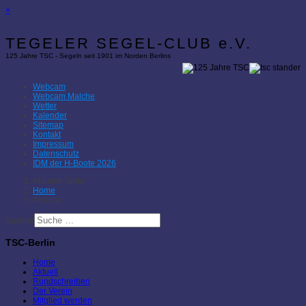
×
TEGELER SEGEL-CLUB e.V.
125 Jahre TSC - Segeln seit 1901 im Norden Berlins
Webcam
Webcam Malche
Wetter
Kalender
Sitemap
Kontakt
Impressum
Datenschutz
IDM der H-Boote 2026
Aktuelle Seite:
Home
Anreise
Suchen
TSC-Berlin
Home
Aktuell
Rundschreiben
Der Verein
Mitglied werden