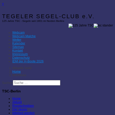
×
TEGELER SEGEL-CLUB e.V.
125 Jahre TSC - Segeln seit 1901 im Norden Berlins
Webcam
Webcam Malche
Wetter
Kalender
Sitemap
Kontakt
Impressum
Datenschutz
IDM der H-Boote 2026
Aktuelle Seite:
Home
Info/News
Suchen
TSC-Berlin
Home
Aktuell
Rundschreiben
Der Verein
Mitglied werden