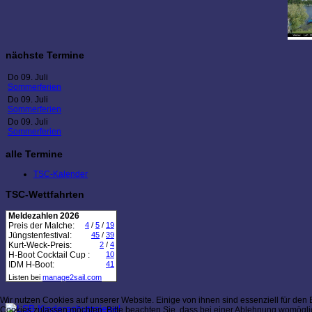
nächste Termine
Do 09. Juli
Sommerferien
Do 09. Juli
Sommerferien
Do 09. Juli
Sommerferien
alle Termine
TSC-Kalender
TSC-Wettfahrten
Meldezahlen 2026
Preis der Malche:
4
/
5
/
19
Jüngstenfestival:
45
/
39
Kurt-Weck-Preis:
2
/
4
H-Boot Cocktail Cup :
10
IDM H-Boot:
41
Listen bei
manage2sail.com
Wir nutzen Cookies auf unserer Website. Einige von ihnen sind essenziell für den
Cookies zulassen möchten. Bitte beachten Sie, dass bei einer Ablehnung womöglich