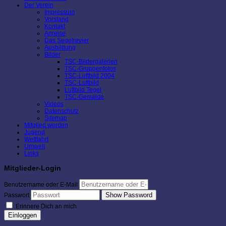
Der Verein
Impressum
Vorstand
Kontakt
Anreise
Das Segelrevier
Ausbildung
Bilder
TSC-Bildergalerien
TSC-Gruppenfotos
TSC-Luftbild 2004
TSC-Luftbild
Luftbild Tegel
TSC-Gemälde
Videos
Datenschutz
Sitemap
Mitglied werden
Jugend
Wettfahrt
Umwelt
Links
Mitglieder-Login
Benutzername oder E-Mail
Show Password
Passwort
Erinnere Dich an mich
Einloggen