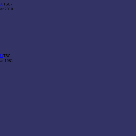
TSC-
uar 2010
TSC-
uar 1981