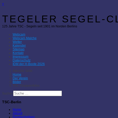
×
TEGELER SEGEL-CL
125 Jahre TSC - Segeln seit 1901 im Norden Berlins
Webcam
Webcam Malche
Wetter
Kalender
Sitemap
Kontakt
Impressum
Datenschutz
IDM der H-Boote 2026
Aktuelle Seite:
Home
Der Verein
Bilder
TSC-Gruppenfotos
Suchen
TSC-Berlin
Home
Aktuell
Rundschreiben