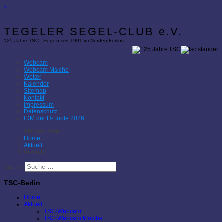
×
TEGELER SEGEL-CLUB e.V.
125 Jahre TSC - Segeln seit 1901 im Norden Berlins
Webcam
Webcam Malche
Wetter
Kalender
Sitemap
Kontakt
Impressum
Datenschutz
IDM der H-Boote 2026
Aktuelle Seite:
Home
Aktuell
Wettfahrt
Suchen
TSC-Berlin
Home
Aktuell
TSC-Webcam
TSC-Webcam Malche