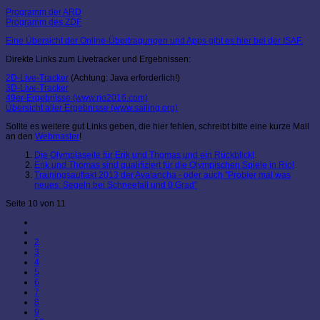
Programm der ARD
Programm des ZDF
Eine Übersicht der Online-Übertragungen und Apps gibt es hier bei der ISAF.
Direkte Links zum Livetracker und Ergebnissen:
2D-Live-Tracker
(Achtung: Java erforderlich!)
3D-Live-Tracker
49er-Ergebnisse (www.rio2016.com)
Übersicht aller Ergebnisse (www.sailing.org)
Sollte es weitere gut Links geben, die hier fehlen, schreibt bitte eine kurze Mail
an den
Webmaster
!
Die Olympiaseite für Erik und Thomas und ein Rückblick!
Erik und Thomas sind qualifiziert für die Olympischen Spiele in Rio!
Trainingsauftakt 2013 der Avalancha - oder auch "Probier mal was
neues: Segeln bei Schneefall und 0 Grad"
Seite 10 von 11
2
3
4
5
6
7
8
9