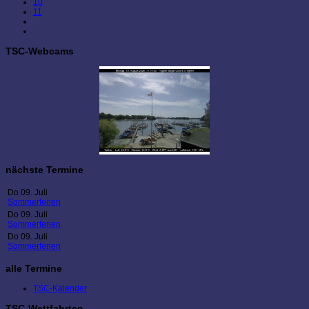
10
11
TSC-Webcams
nächste Termine
Do 09. Juli
Sommerferien
Do 09. Juli
Sommerferien
Do 09. Juli
Sommerferien
alle Termine
TSC-Kalender
TSC-Wettfahrten