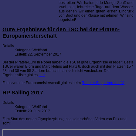
bestreiten. Wir hatten jede Menge Spaß und
zwei tolle, lehrreiche Tage auf dem Wasser,
aus denen wir einen guten ersten Eindruck
von Boot und der Klasse mitnehmen. Wir sind
begeistert!
Gute Ergebnisse für den TSC bei der Piraten-
Europameisterschaft
Details
Kategorie:
Wettfahrt
Erstellt: 22. September 2017
Bei der Piraten-Euro in Röbel haben die TSCer gute Ergebnisse ersegelt: Beste
TSCer waren Björn und Marc Helms auf Platz 6, doch auch mit den Plätzen 15 /
28 und 38 von 55 Startern braucht man sich nicht verstecken. Die
Ergebnissliste gibt es
hier
.
Fotos von der Europameisterschaft gibt es beim
Röbeler Segel-Verein e.V.
HP Sailing 2017
Details
Kategorie:
Wettfahrt
Erstellt: 29. Juni 2017
Zum Start des neuen Olympiazyklus gibt es ein schönes Video von Erik und
Tomi: