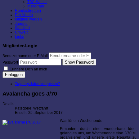
TSC-Wetter
Instagram
Rundschreiben
Der Verein
Mitglied werden
Jugend
Wettfahrt
Umwelt
Links
Mitglieder-Login
Benutzername oder E-Mail
Show Password
Passwort
Erinnere Dich an mich
Einloggen
Zugangsdaten vergessen?
Avalancha goes J/70
Details
Kategorie:
Wettfahrt
Erstellt: 25. September 2017
Was für ein Wochenende!
Ermuntert durch eine wunderbare Idee,
gelang es uns, am Wochenende eine J/70 zu
organisieren und unsere erste Regatta zu