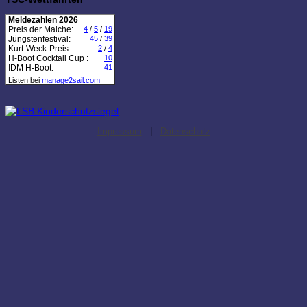
Meldezahlen 2026
Preis der Malche:
4
/
5
/
19
Jüngstenfestival:
45
/
39
Kurt-Weck-Preis:
2
/
4
H-Boot Cocktail Cup :
10
IDM H-Boot:
41
Listen bei
manage2sail.com
Impressum
|
Datenschutz