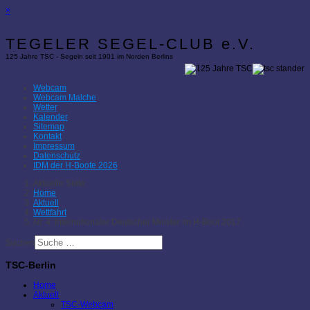
×
TEGELER SEGEL-CLUB e.V.
125 Jahre TSC - Segeln seit 1901 im Norden Berlins
Webcam
Webcam Malche
Wetter
Kalender
Sitemap
Kontakt
Impressum
Datenschutz
IDM der H-Boote 2026
Aktuelle Seite:
Home
Aktuell
Wettfahrt
Nr. 4: Internationaler Deutscher Meister im H-Boot 2017
Suchen
TSC-Berlin
Home
Aktuell
TSC-Webcam