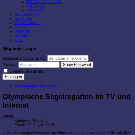
TSC-Webcam Malche
TSC-Wetter
Instagram
Rundschreiben
Der Verein
Mitglied werden
Jugend
Wettfahrt
Umwelt
Links
Mitglieder-Login
Benutzername oder E-Mail
Show Password
Passwort
Erinnere Dich an mich
Einloggen
Zugangsdaten vergessen?
Olympische Segelregatten im TV und
Internet
Details
Kategorie:
Wettfahrt
Erstellt: 06. August 2016
Im Fernsehen und Livestream im Internet berichten abwechseln ARD und ZDF,