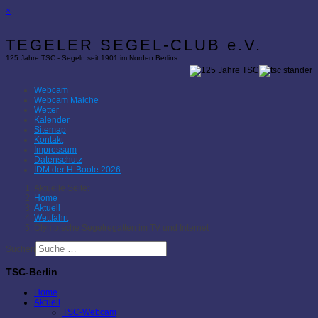
×
TEGELER SEGEL-CLUB e.V.
125 Jahre TSC - Segeln seit 1901 im Norden Berlins
Webcam
Webcam Malche
Wetter
Kalender
Sitemap
Kontakt
Impressum
Datenschutz
IDM der H-Boote 2026
Aktuelle Seite:
Home
Aktuell
Wettfahrt
Olympische Segelregatten im TV und Internet
Suchen
TSC-Berlin
Home
Aktuell
TSC-Webcam