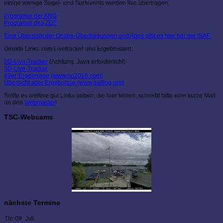
einige wenige Segel- und Surfevents werden live übertragen.
Programm der ARD
Programm des ZDF
Eine Übersicht der Online-Übertragungen und Apps gibt es hier bei der ISAF.
Direkte Links zum Livetracker und Ergebnissen:
2D-Live-Tracker
(Achtung: Java erforderlich!)
3D-Live-Tracker
49er-Ergebnisse (www.rio2016.com)
Übersicht aller Ergebnisse (www.sailing.org)
Sollte es weitere gut Links geben, die hier fehlen, schreibt bitte eine kurze Mail
an den
Webmaster
!
TSC-Webcams
nächste Termine
Do 09. Juli