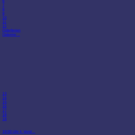
6
7
8
9
10
11
12
Osterferien
Ostermo ...
13
14
15
16
17
18
19
19:00 Uhr 4. Vorst ...