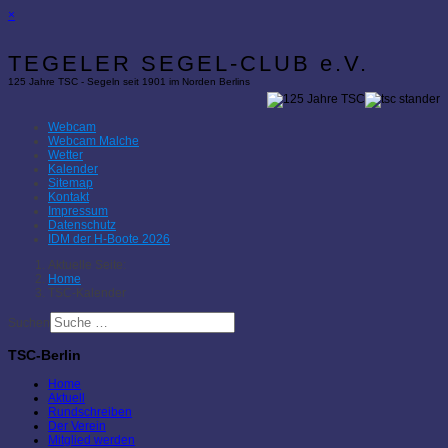
×
TEGELER SEGEL-CLUB e.V.
125 Jahre TSC - Segeln seit 1901 im Norden Berlins
Webcam
Webcam Malche
Wetter
Kalender
Sitemap
Kontakt
Impressum
Datenschutz
IDM der H-Boote 2026
Aktuelle Seite:
Home
TSC-Kalender
Suchen
TSC-Berlin
Home
Aktuell
Rundschreiben
Der Verein
Mitglied werden