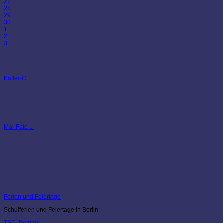
27
28
29
30
1
2
3
Koffer-C ...
Mai-Feie ...
Ferien und Feiertage
Schulferien und Feiertage in Berlin
TSC-Termine