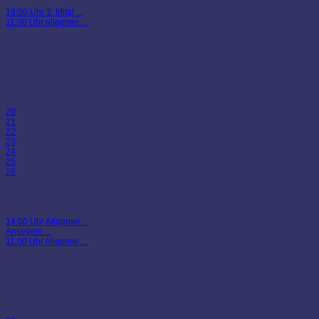
19:00 Uhr 3. Mitgl ...
11:00 Uhr allgemei ...
20
21
22
23
24
25
26
14:00 Uhr Allgemei ...
Ansegeln ...
11:00 Uhr Allgemei ...