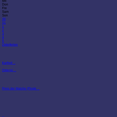
Mit
Don
Fre
Sam
Son
30
31
1
2
3
4
5
Osterferien
Karfreit ...
Osterso ...
Preis der Malche (Pirate ...