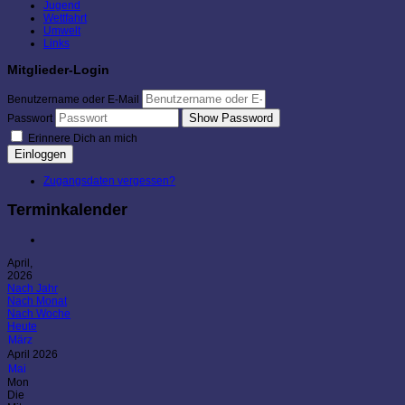
Jugend
Wettfahrt
Umwelt
Links
Mitglieder-Login
Benutzername oder E-Mail
Show Password
Passwort
Erinnere Dich an mich
Einloggen
Zugangsdaten vergessen?
Terminkalender
April,
2026
Nach Jahr
Nach Monat
Nach Woche
Heute
März
April 2026
Mai
Mon
Die