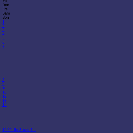
Mit
Don
Fre
Sam
Son
1
2
3
4
5
6
7
8
9
10
11
12
13
14
12:00 Uhr 3. und 4 ...