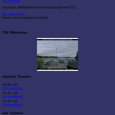
TSC-Termine
Sitzungen, Wettfahrten und Veranstaltungen des TSC
Alle Kategorien ...
Events aller Kategorien anzeigen
TSC-Webcams
nächste Termine
Do 09. Juli
Sommerferien
Do 09. Juli
Sommerferien
Do 09. Juli
Sommerferien
alle Termine