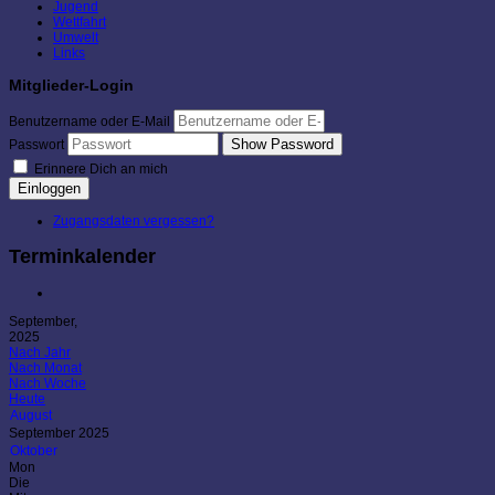
Jugend
Wettfahrt
Umwelt
Links
Mitglieder-Login
Benutzername oder E-Mail
Show Password
Passwort
Erinnere Dich an mich
Einloggen
Zugangsdaten vergessen?
Terminkalender
September,
2025
Nach Jahr
Nach Monat
Nach Woche
Heute
August
September 2025
Oktober
Mon
Die