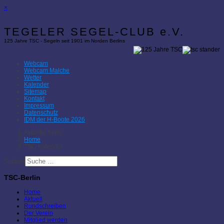
×
TEGELER SEGEL-CLUB e.V.
125 Jahre TSC - Segeln seit 1901 im Norden Berlins
Webcam
Webcam Malche
Wetter
Kalender
Sitemap
Kontakt
Impressum
Datenschutz
IDM der H-Boote 2026
Aktuelle Seite:
Home
TSC-Kalender
Suchen
TSC-Berlin
Home
Aktuell
Rundschreiben
Der Verein
Mitglied werden