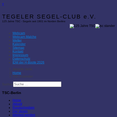
×
TEGELER SEGEL-CLUB e.V.
125 Jahre TSC - Segeln seit 1901 im Norden Berlins
Webcam
Webcam Malche
Wetter
Kalender
Sitemap
Kontakt
Impressum
Datenschutz
IDM der H-Boote 2026
Aktuelle Seite:
Home
TSC-Kalender
Suchen
TSC-Berlin
Home
Aktuell
Rundschreiben
Der Verein
Mitglied werden