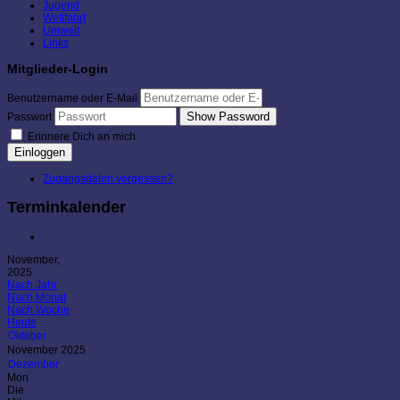
Jugend
Wettfahrt
Umwelt
Links
Mitglieder-Login
Benutzername oder E-Mail
Show Password
Passwort
Erinnere Dich an mich
Einloggen
Zugangsdaten vergessen?
Terminkalender
November,
2025
Nach Jahr
Nach Monat
Nach Woche
Heute
Oktober
November 2025
Dezember
Mon
Die