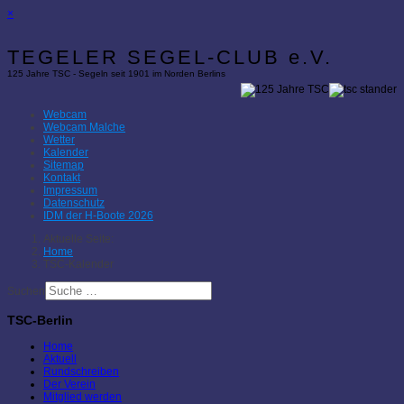
×
TEGELER SEGEL-CLUB e.V.
125 Jahre TSC - Segeln seit 1901 im Norden Berlins
Webcam
Webcam Malche
Wetter
Kalender
Sitemap
Kontakt
Impressum
Datenschutz
IDM der H-Boote 2026
Aktuelle Seite:
Home
TSC-Kalender
Suchen
TSC-Berlin
Home
Aktuell
Rundschreiben
Der Verein
Mitglied werden