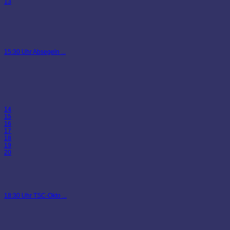
13
15:30 Uhr Absegeln ...
14
15
16
17
18
19
20
18:30 Uhr TSC-Okto ...