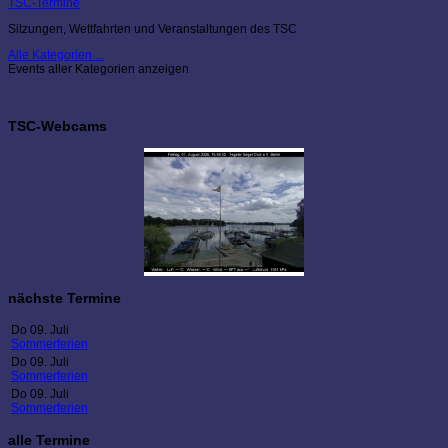
TSC-Termine
Sitzungen, Wettfahrten und Veranstaltungen des TSC
Alle Kategorien ...
Events aller Kategorien anzeigen
TSC-Webcams
nächste Termine
Do 09. Juli
Sommerferien
Do 09. Juli
Sommerferien
Do 09. Juli
Sommerferien
alle Termine