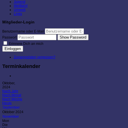
Jugend
Wettfahrt
Umwelt
Links
Mitglieder-Login
Benutzername oder E-Mail
Show Password
Passwort
Erinnere Dich an mich
Einloggen
Zugangsdaten vergessen?
Terminkalender
Oktober,
2024
Nach Jahr
Nach Monat
Nach Woche
Heute
September
Oktober 2024
November
Mon
Die