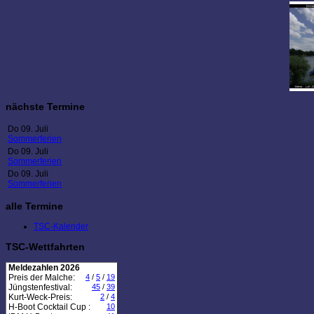
nächste Termine
Do 09. Juli
Sommerferien
Do 09. Juli
Sommerferien
Do 09. Juli
Sommerferien
alle Termine
TSC-Kalender
TSC-Wettfahrten
Meldezahlen 2026
Preis der Malche:
4
/
5
/
19
Jüngstenfestival:
45
/
39
Kurt-Weck-Preis:
2
/
4
H-Boot Cocktail Cup :
10