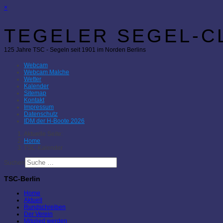
×
TEGELER SEGEL-CL
125 Jahre TSC - Segeln seit 1901 im Norden Berlins
Webcam
Webcam Malche
Wetter
Kalender
Sitemap
Kontakt
Impressum
Datenschutz
IDM der H-Boote 2026
Aktuelle Seite:
Home
TSC-Kalender
Suchen
TSC-Berlin
Home
Aktuell
Rundschreiben
Der Verein
Mitglied werden