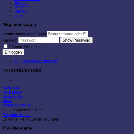
Jugend
Wettfahrt
Umwelt
Links
Mitglieder-Login
Benutzername oder E-Mail
Show Password
Passwort
Erinnere Dich an mich
Einloggen
Zugangsdaten vergessen?
Terminkalender
Nach Jahr
Nach Monat
Nach Woche
Heute
Vorherige Woche
22 - 28 September, 2025
Folgende Woche
Es wurden keine Events gefunden
TSC-Webcams