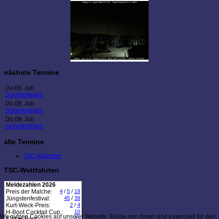
nächste Termine
Do 09. Juli
Sommerferien
Do 09. Juli
Sommerferien
Do 09. Juli
Sommerferien
alle Termine
TSC-Kalender
TSC-Wettfahrten
Meldezahlen 2026
Preis der Malche:
4
/
5
/
19
Jüngstenfestival:
45
/
39
Kurt-Weck-Preis:
2
/
4
H-Boot Cocktail Cup :
10
Wir nutzen Cookies auf unserer Website. Einige von ihnen sind essenziell für den
41