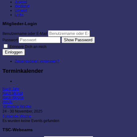
Jugend
Wettfahrt
Umwelt
Links
Mitglieder-Login
Benutzername oder E-Mail
Show Password
Passwort
Erinnere Dich an mich
Einloggen
Zugangsdaten vergessen?
Terminkalender
Nach Jahr
Nach Monat
Nach Woche
Heute
Vorherige Woche
24 - 30 November, 2025
Folgende Woche
Es wurden keine Events gefunden
TSC-Webcams