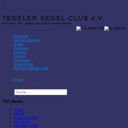
×
TEGELER SEGEL-CLUB e.V.
125 Jahre TSC - Segeln seit 1901 im Norden Berlins
Webcam
Webcam Malche
Wetter
Kalender
Sitemap
Kontakt
Impressum
Datenschutz
IDM der H-Boote 2026
Aktuelle Seite:
Home
TSC-Kalender
Suchen
TSC-Berlin
Home
Aktuell
Rundschreiben
Der Verein
Mitglied werden