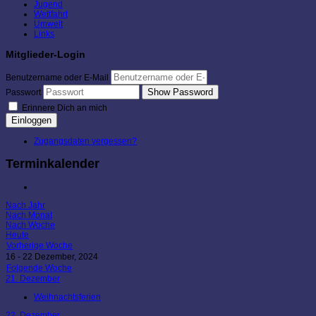
Jugend
Wettfahrt
Umwelt
Links
Mitglieder-Login
Benutzername oder E-Mail
Show Password
Passwort
Erinnere Dich an mich
Einloggen
Zugangsdaten vergessen?
Terminkalender
Nach Jahr
Nach Monat
Nach Woche
Heute
Vorherige Woche
16 - 22 Dezember, 2024
Folgende Woche
21. Dezember
Weihnachtsferien
22. Dezember