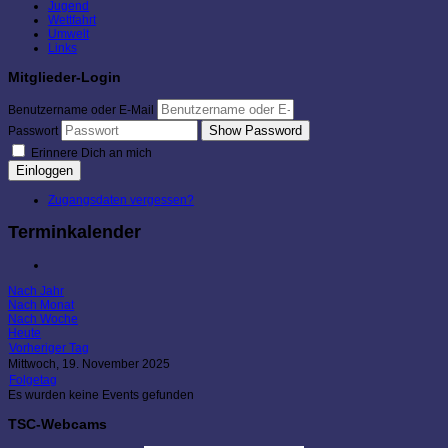
Jugend
Wettfahrt
Umwelt
Links
Mitglieder-Login
Benutzername oder E-Mail
Show Password
Passwort
Erinnere Dich an mich
Einloggen
Zugangsdaten vergessen?
Terminkalender
Nach Jahr
Nach Monat
Nach Woche
Heute
Vorheriger Tag
Mittwoch, 19. November 2025
Folgetag
Es wurden keine Events gefunden
TSC-Webcams