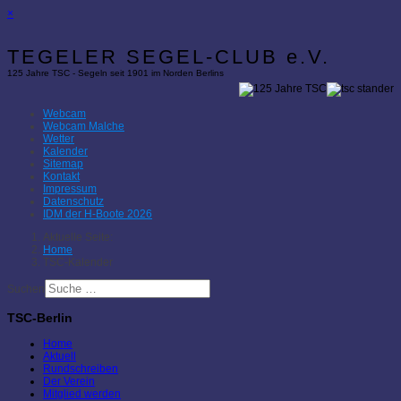
×
TEGELER SEGEL-CLUB e.V.
125 Jahre TSC - Segeln seit 1901 im Norden Berlins
Webcam
Webcam Malche
Wetter
Kalender
Sitemap
Kontakt
Impressum
Datenschutz
IDM der H-Boote 2026
Aktuelle Seite:
Home
TSC-Kalender
Suchen
TSC-Berlin
Home
Aktuell
Rundschreiben
Der Verein
Mitglied werden