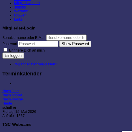
Mitglied werden
Jugend
Wettfahrt
Umwelt
Links
Mitglieder-Login
Benutzername oder E-Mail
Show Password
Passwort
Erinnere Dich an mich
Einloggen
Zugangsdaten vergessen?
Terminkalender
Nach Jahr
Nach Monat
Nach Woche
Heute
schulfrei
Freitag, 15. Mai 2026
Aufrufe
: 1367
TSC-Webcams