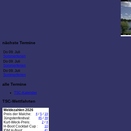
nächste Termine
Do 09. Juli
Sommerferien
Do 09. Juli
Sommerferien
Do 09. Juli
Sommerferien
alle Termine
TSC-Kalender
TSC-Wettfahrten
Meldezahlen 2026
Preis der Malche:
4
/
5
/
19
Jüngstenfestival:
45
/
39
Kurt-Weck-Preis:
2
/
4
H-Boot Cocktail Cup :
10
IDM H-Boot:
41