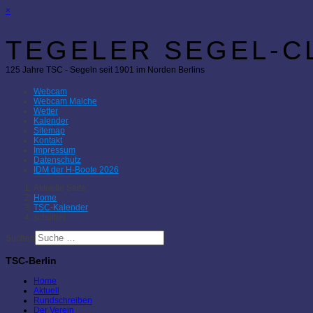
×
TEGELER SEGEL-CL
125 Jahre TSC - Segeln seit 1901 im Norden Berlins
Webcam
Webcam Malche
Wetter
Kalender
Sitemap
Kontakt
Impressum
Datenschutz
IDM der H-Boote 2026
Aktuelle Seite:
Home
TSC-Kalender
schulfrei
Suchen
TSC-Berlin
Home
Aktuell
Rundschreiben
Der Verein