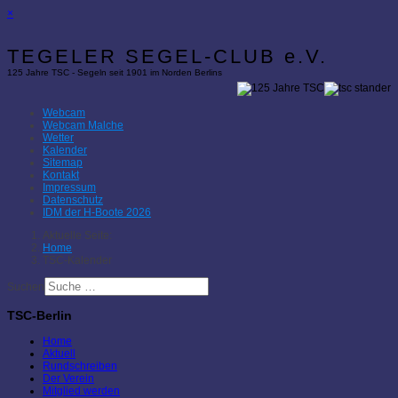
×
TEGELER SEGEL-CLUB e.V.
125 Jahre TSC - Segeln seit 1901 im Norden Berlins
Webcam
Webcam Malche
Wetter
Kalender
Sitemap
Kontakt
Impressum
Datenschutz
IDM der H-Boote 2026
Aktuelle Seite:
Home
TSC-Kalender
Suchen
TSC-Berlin
Home
Aktuell
Rundschreiben
Der Verein
Mitglied werden