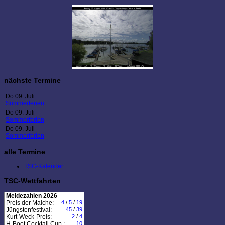
nächste Termine
Do 09. Juli
Sommerferien
Do 09. Juli
Sommerferien
Do 09. Juli
Sommerferien
alle Termine
TSC-Kalender
TSC-Wettfahrten
Meldezahlen 2026
Preis der Malche:
4
/
5
/
19
Jüngstenfestival:
45
/
39
Kurt-Weck-Preis:
2
/
4
H-Boot Cocktail Cup :
10