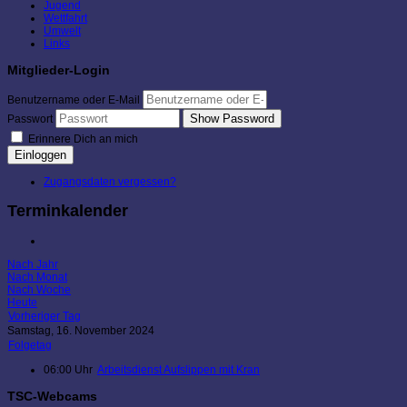
Jugend
Wettfahrt
Umwelt
Links
Mitglieder-Login
Benutzername oder E-Mail
Show Password
Passwort
Erinnere Dich an mich
Einloggen
Zugangsdaten vergessen?
Terminkalender
Nach Jahr
Nach Monat
Nach Woche
Heute
Vorheriger Tag
Samstag, 16. November 2024
Folgetag
06:00 Uhr
Arbeitsdienst Aufslippen mit Kran
TSC-Webcams