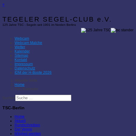
×
TEGELER SEGEL-CLUB e.V.
125 Jahre TSC - Segeln seit 1901 im Norden Berlins
Webcam
Webcam Malche
Wetter
Kalender
Sitemap
Kontakt
Impressum
Datenschutz
IDM der H-Boote 2026
Aktuelle Seite:
Home
TSC-Kalender
Suchen
TSC-Berlin
Home
Aktuell
Rundschreiben
Der Verein
Mitglied werden