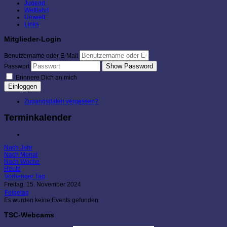
Jugend
Wettfahrt
Umwelt
Links
Mitglieder-Login
Benutzername oder E-Mail
Show Password
Passwort
Erinnere Dich an mich
Einloggen
Zugangsdaten vergessen?
Terminkalender
Nach Jahr
Nach Monat
Nach Woche
Heute
Vorheriger Tag
Freitag, 15. November 2024
Folgetag
Es wurden keine Events gefunden
TSC-Webcams