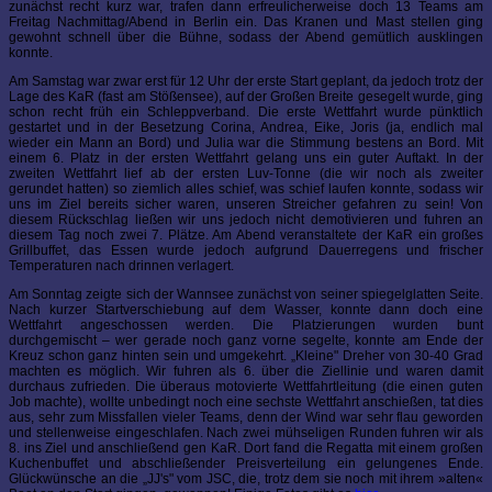
zunächst recht kurz war, trafen dann erfreulicherweise doch 13 Teams am
Freitag Nachmittag/Abend in Berlin ein. Das Kranen und Mast stellen ging
gewohnt schnell über die Bühne, sodass der Abend gemütlich ausklingen
konnte.
Am Samstag war zwar erst für 12 Uhr der erste Start geplant, da jedoch trotz der
Lage des KaR (fast am Stößensee), auf der Großen Breite gesegelt wurde, ging
schon recht früh ein Schleppverband. Die erste Wettfahrt wurde pünktlich
gestartet und in der Besetzung Corina, Andrea, Eike, Joris (ja, endlich mal
wieder ein Mann an Bord) und Julia war die Stimmung bestens an Bord. Mit
einem 6. Platz in der ersten Wettfahrt gelang uns ein guter Auftakt. In der
zweiten Wettfahrt lief ab der ersten Luv-Tonne (die wir noch als zweiter
gerundet hatten) so ziemlich alles schief, was schief laufen konnte, sodass wir
uns im Ziel bereits sicher waren, unseren Streicher gefahren zu sein! Von
diesem Rückschlag ließen wir uns jedoch nicht demotivieren und fuhren an
diesem Tag noch zwei 7. Plätze. Am Abend veranstaltete der KaR ein großes
Grillbuffet, das Essen wurde jedoch aufgrund Dauerregens und frischer
Temperaturen nach drinnen verlagert.
Am Sonntag zeigte sich der Wannsee zunächst von seiner spiegelglatten Seite.
Nach kurzer Startverschiebung auf dem Wasser, konnte dann doch eine
Wettfahrt angeschossen werden. Die Platzierungen wurden bunt
durchgemischt – wer gerade noch ganz vorne segelte, konnte am Ende der
Kreuz schon ganz hinten sein und umgekehrt. „Kleine" Dreher von 30-40 Grad
machten es möglich. Wir fuhren als 6. über die Ziellinie und waren damit
durchaus zufrieden. Die überaus motovierte Wettfahrtleitung (die einen guten
Job machte), wollte unbedingt noch eine sechste Wettfahrt anschießen, tat dies
aus, sehr zum Missfallen vieler Teams, denn der Wind war sehr flau geworden
und stellenweise eingeschlafen. Nach zwei mühseligen Runden fuhren wir als
8. ins Ziel und anschließend gen KaR. Dort fand die Regatta mit einem großen
Kuchenbuffet und abschließender Preisverteilung ein gelungenes Ende.
Glückwünsche an die „JJ's" vom JSC, die, trotz dem sie noch mit ihrem »alten«