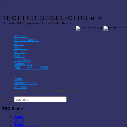
×
TEGELER SEGEL-CLUB e.V.
125 Jahre TSC - Segeln seit 1901 im Norden Berlins
Webcam
Webcam Malche
Wetter
Kalender
Sitemap
Kontakt
Impressum
Datenschutz
IDM der H-Boote 2026
Aktuelle Seite:
Home
Rundschreiben
Wettfahrt
Team Avalancha bei der Rupenhorn-Regatta
Suchen
TSC-Berlin
Home
Aktuell
Rundschreiben