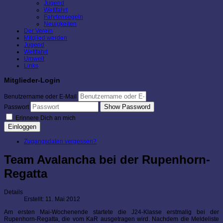
Jugend
Wettfahrt
Fahrtensegeln
Neuigkeiten
Der Verein
Mitglied werden
Jugend
Wettfahrt
Umwelt
Links
Mitglieder-Login
Benutzername oder E-Mail
Show Password
Passwort
Erinnere Dich an mich
Einloggen
Zugangsdaten vergessen?
Team Avalancha bei der Rupenhorn-
Regatta
Details
Erstellt: 11. Mai 2012
Am ersten Mai-Wochenende startete die J24-Klasse erstmalig bei der
Rupenhorn-Regatta, die vom KaR ausgetragen wird. Nachdem die Meldeliste