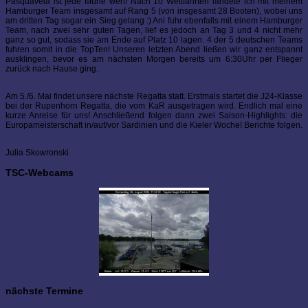
Pasquavela ist jede Mühe wert! Nach 10 Wettfahrten landete ich mit meinem
Hamburger Team insgesamt auf Rang 5 (von insgesamt 28 Booten), wobei uns
am dritten Tag sogar ein Sieg gelang :) Ani fuhr ebenfalls mit einem Hamburger
Team, nach zwei sehr guten Tagen, lief es jedoch an Tag 3 und 4 nicht mehr
ganz so gut, sodass sie am Ende auf Platz 10 lagen. 4 der 5 deutschen Teams
fuhren somit in die TopTen! Unseren letzten Abend ließen wir ganz entspannt
ausklingen, bevor es am nächsten Morgen bereits um 6:30Uhr per Flieger
zurück nach Hause ging.
Am 5./6. Mai findet unsere nächste Regatta statt. Erstmals startet die J24-Klasse
bei der Rupenhorn Regatta, die vom KaR ausgetragen wird. Endlich mal eine
kurze Anreise für uns! Anschließend folgen dann zwei Saison-Highlights: die
Europameisterschaft in/auf/vor Sardinien und die Kieler Woche! Berichte folgen.
Julia Skowronski
TSC-Webcams
nächste Termine