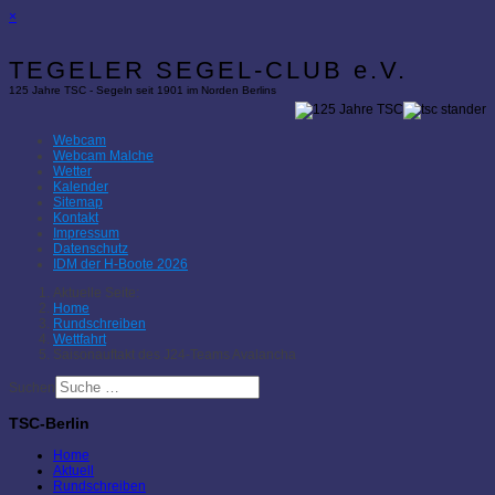
×
TEGELER SEGEL-CLUB e.V.
125 Jahre TSC - Segeln seit 1901 im Norden Berlins
Webcam
Webcam Malche
Wetter
Kalender
Sitemap
Kontakt
Impressum
Datenschutz
IDM der H-Boote 2026
Aktuelle Seite:
Home
Rundschreiben
Wettfahrt
Saisonauftakt des J24-Teams Avalancha
Suchen
TSC-Berlin
Home
Aktuell
Rundschreiben