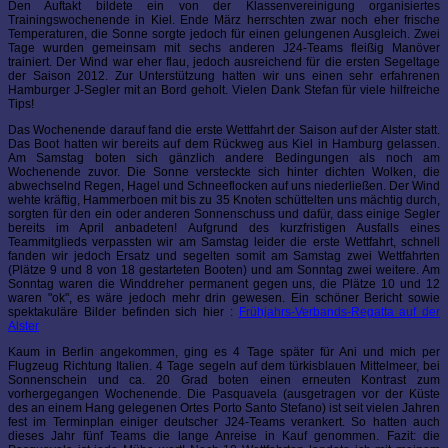
Den Auftakt bildete ein von der Klassenvereinigung organisiertes
Trainingswochenende in Kiel. Ende März herrschten zwar noch eher frische
Temperaturen, die Sonne sorgte jedoch für einen gelungenen Ausgleich. Zwei
Tage wurden gemeinsam mit sechs anderen J24-Teams fleißig Manöver
trainiert. Der Wind war eher flau, jedoch ausreichend für die ersten Segeltage
der Saison 2012. Zur Unterstützung hatten wir uns einen sehr erfahrenen
Hamburger J-Segler mit an Bord geholt. Vielen Dank Stefan für viele hilfreiche
Tips!
Das Wochenende darauf fand die erste Wettfahrt der Saison auf der Alster statt.
Das Boot hatten wir bereits auf dem Rückweg aus Kiel in Hamburg gelassen.
Am Samstag boten sich gänzlich andere Bedingungen als noch am
Wochenende zuvor. Die Sonne versteckte sich hinter dichten Wolken, die
abwechselnd Regen, Hagel und Schneeflocken auf uns niederließen. Der Wind
wehte kräftig, Hammerboen mit bis zu 35 Knoten schüttelten uns mächtig durch,
sorgten für den ein oder anderen Sonnenschuss und dafür, dass einige Segler
bereits im April anbadeten! Aufgrund des kurzfristigen Ausfalls eines
Teammitglieds verpassten wir am Samstag leider die erste Wettfahrt, schnell
fanden wir jedoch Ersatz und segelten somit am Samstag zwei Wettfahrten
(Plätze 9 und 8 von 18 gestarteten Booten) und am Sonntag zwei weitere. Am
Sonntag waren die Winddreher permanent gegen uns, die Plätze 10 und 12
waren "ok", es wäre jedoch mehr drin gewesen. Ein schöner Bericht sowie
spektakuläre Bilder befinden sich hier :
Frühjahrs-Verbands-Regatta auf der
Alster
Kaum in Berlin angekommen, ging es 4 Tage später für Ani und mich per
Flugzeug Richtung Italien. 4 Tage segeln auf dem türkisblauen Mittelmeer, bei
Sonnenschein und ca. 20 Grad boten einen erneuten Kontrast zum
vorhergegangen Wochenende. Die Pasquavela (ausgetragen vor der Küste
des an einem Hang gelegenen Ortes Porto Santo Stefano) ist seit vielen Jahren
fest im Terminplan einiger deutscher J24-Teams verankert. So hatten auch
dieses Jahr fünf Teams die lange Anreise in Kauf genommen. Fazit: die