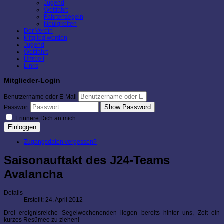
Jugend
Wettfahrt
Fahrtensegeln
Neuigkeiten
Der Verein
Mitglied werden
Jugend
Wettfahrt
Umwelt
Links
Mitglieder-Login
Benutzername oder E-Mail
Show Password
Passwort
Erinnere Dich an mich
Einloggen
Zugangsdaten vergessen?
Saisonauftakt des J24-Teams
Avalancha
Details
Erstellt: 24. April 2012
Drei ereignisreiche Segelwochenenden liegen bereits hinter uns, Zeit ein
kurzes Resümee zu ziehen!