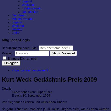
Jugend
Wettfahrt
Fahrtensegeln
Neuigkeiten
Der Verein
Mitglied werden
Jugend
Wettfahrt
Umwelt
Links
Mitglieder-Login
Benutzername oder E-Mail
Show Password
Passwort
Erinnere Dich an mich
Einloggen
Zugangsdaten vergessen?
Kurt-Weck-Gedächtnis-Preis 2009
Details
Geschrieben von:
Super User
Erstellt: 10. September 2009
Von fliegenden Schiffen und weinenden Kindern
So ganz sicher war man sich ja im Hause Jürgens nicht, wie es denn werden