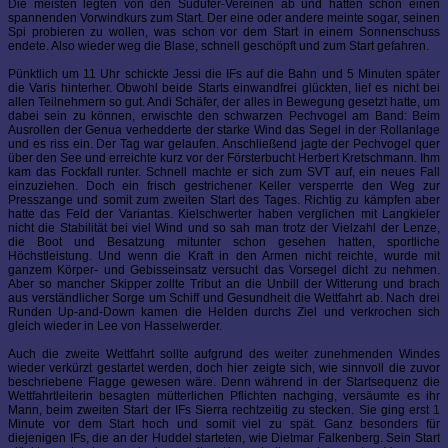
Die meisten legten von den Südufer-Vereinen ab und hatten schon einen
spannenden Vorwindkurs zum Start. Der eine oder andere meinte sogar, seinen
Spi probieren zu wollen, was schon vor dem Start in einem Sonnenschuss
endete. Also wieder weg die Blase, schnell geschöpft und zum Start gefahren.
Pünktlich um 11 Uhr schickte Jessi die IFs auf die Bahn und 5 Minuten später
die Varis hinterher. Obwohl beide Starts einwandfrei glückten, lief es nicht bei
allen Teilnehmern so gut. Andi Schäfer, der alles in Bewegung gesetzt hatte, um
dabei sein zu können, erwischte den schwarzen Pechvogel am Band: Beim
Ausrollen der Genua verhedderte der starke Wind das Segel in der Rollanlage
und es riss ein. Der Tag war gelaufen. Anschließend jagte der Pechvogel quer
über den See und erreichte kurz vor der Försterbucht Herbert Kretschmann. Ihm
kam das Fockfall runter. Schnell machte er sich zum SVT auf, ein neues Fall
einzuziehen. Doch ein frisch gestrichener Keller versperrte den Weg zur
Presszange und somit zum zweiten Start des Tages. Richtig zu kämpfen aber
hatte das Feld der Variantas. Kielschwerter haben verglichen mit Langkieler
nicht die Stabilität bei viel Wind und so sah man trotz der Vielzahl der Lenze,
die Boot und Besatzung mitunter schon gesehen hatten, sportliche
Höchstleistung. Und wenn die Kraft in den Armen nicht reichte, wurde mit
ganzem Körper- und Gebisseinsatz versucht das Vorsegel dicht zu nehmen.
Aber so mancher Skipper zollte Tribut an die Unbill der Witterung und brach
aus verständlicher Sorge um Schiff und Gesundheit die Wettfahrt ab. Nach drei
Runden Up-and-Down kamen die Helden durchs Ziel und verkrochen sich
gleich wieder in Lee von Hasselwerder.
Auch die zweite Wettfahrt sollte aufgrund des weiter zunehmenden Windes
wieder verkürzt gestartet werden, doch hier zeigte sich, wie sinnvoll die zuvor
beschriebene Flagge gewesen wäre. Denn während in der Startsequenz die
Wettfahrtleiterin besagten mütterlichen Pflichten nachging, versäumte es ihr
Mann, beim zweiten Start der IFs Sierra rechtzeitig zu stecken. Sie ging erst 1
Minute vor dem Start hoch und somit viel zu spät. Ganz besonders für
diejenigen IFs, die an der Huddel starteten, wie Dietmar Falkenberg. Sein Start