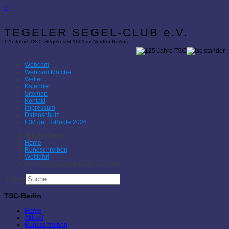
×
TEGELER SEGEL-CLUB e.V.
125 Jahre TSC - Segeln seit 1901 im Norden Berlins
Webcam
Webcam Malche
Wetter
Kalender
Sitemap
Kontakt
Impressum
Datenschutz
IDM der H-Boote 2026
Aktuelle Seite:
Home
Rundschreiben
Wettfahrt
Kurt-Weck-Gedächtnis-Preis 2009
Suchen
TSC-Berlin
Home
Aktuell
Rundschreiben