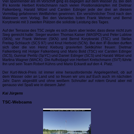
Viel spannender als im Vorschiff ging es dagegen auf dem Wasser zu. Bei den
IFs konnte Herbert Kretschmann nach vielen Positionskämpfen mit Dietmar
Falkenberg, Harald Witzel und Carsten Edinger jede der drei an diesem
Vormittag gefahrenen Wettfahrten gewinnen. Ein versöhnlicher Trost nach den
Malessen vom Vortag. Bei den Variantas boten Frank Wehner und Bernd
Korytowski mit 3 zweiten Plätzen die solidiste Leistung des Tages.
Auf der Terrasse des TSC zeigte es sich dann aber leider, dass diese nicht zum
Sieg gereicht hatte: Sieger wurden Thomas Kaiser (WASPO) und Peter Lublow
(SKN), vor Frank Wehner (SKN) und Bernd Korytowski (TSC) und Stefan
Freitag-Schlauch (SCS 97) und Knut Herbold (SCN). Bei den IF-Booten durften
sich über die von Heinz Kieburg gravierten Sektkühler freuen: Dietmar
Falkenberg mit Holger Falkenberg und Mario Bold (TSC) vor Carsten Edinger
(SCS), Gunnar Perlitz (SpYC) und Daniel Edinger (SCS) und Harald Witzel und
Martina Wagner (WACK). Die Aufholjagd von Herbert Kretschmann (SVT) führte
Ihn und sein Team Robert Kühns und Mario Eckardt auf den 4. Platz.
Der Kurt-Weck-Preis ist immer eine herausfordernde Angelegenheit, ob auf
dem Wasser oder an Land und so freuen wir uns auf Euch auch im nächsten
Jahr. Dann abgestillt und ohne weißem Schnuller auf rotem Grund aber mit
genauso viel Spaß wie in diesem Jahr!
Kai Jürgens
TSC-Webcams