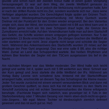
glückte und schon nach der zweiten Kreuz hatte er einen guten Vorsprung
herausgesegelt. Er war auf dem Weg, die zweite Wettfahrt genauso zu
gewinnen, wie die erste. Da er jedoch die Verkürzung nicht gesehen hatte, fuhr
er nach der dritten Runde nicht ins Ziel, sondern wunderte sich nur , dass seine
Verfolger abgetutet wurden. Die Gerechtigkeit folgte später am Grünen Tisch:
Nach kurzer Wiedergutmachungsverhandlung mit Micky Guntsch wurde
Dietmar mit der Punktzahl für den Ersten wieder eingesetzt. Bei den Variantas
zeigte sich, dass der Wind, der inzwischen stabil mit 6 Bft aus West kam und in
den Böen gerne noch ein bis zwei Schippen drauf legte, die Grenze des
Zumutbaren erreicht hatte. Auf den Vorwindkursen hatte man auf dem Startschiff
das Gefühl, die Schiffe würden einem entgegen geflogen kommen. Nur 5 der
gemeldeten 13 Boote erreichten das Ziel. Die übrigen brachen die Wettfahrt ab
oder starteten erst gar nicht. Jessi zögerte nicht lange und schickte die Segler
heim. Während des Ankermanövers des Startschiffs wurden 20 m/sec auf der
Windlupe der Peer Gynt angezeigt. Das war eine satte 8 Bft, also die richtige
Wahl. Zumal an Land das Schuppenfest wartete. Bei heißen Rhythmen und
kühlem Bier feierten die Segler mit den TSCern ausgelassen bis tief in die
Nacht.
Am nächsten Morgen war das Wetter moderater. Der Wind hatte sich leicht
gelegt und wehte mit 4, später auch mit 5 Bft weiterhin aus West. Schnell war
der Kurs gelegt und Jessi startete die dritte Wettfahrt der IFs. Während am
Vortag Baby Leonie sich schlafend bzw. trinkend mit der Startschiffhupe
arrangiert hatte, erschreckte an diesem Tag das Schallsignal die Kleine massiv.
Jeder Ton wurde zunächst mit einem verwirrt verwundertem Blick und dann mit
großem Geschrei quittiert, so dass sich Kai mit der kleinen zu den Starts ins
Vorschiff zurückzog und mit echten Seemannsshanties die Kleine erfolgreich
beruhigte. (Fachleute fragen sich natürlich, was gruseliger ist: 4 Tuts in der
Startvorbereitung oder 7 Minuten Gesang von Herrn eben-doch-nicht-so-ganz-
Udo-Jürgens... Mir egal: Meine Tochter ist diesbezüglich ziemlich definiert
gewesen und das ist auch gut so. Ha!)