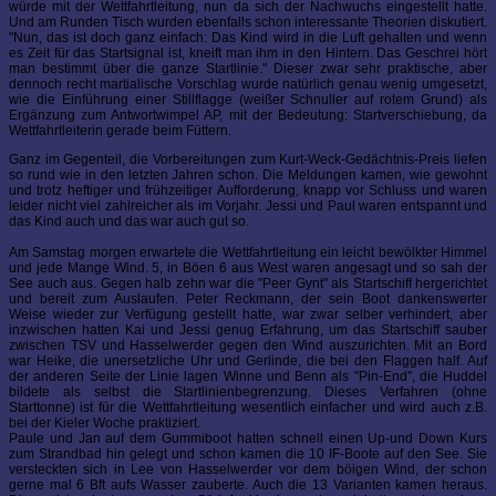
würde mit der Wettfahrtleitung, nun da sich der Nachwuchs eingestellt hatte.
Und am Runden Tisch wurden ebenfalls schon interessante Theorien diskutiert.
"Nun, das ist doch ganz einfach: Das Kind wird in die Luft gehalten und wenn
es Zeit für das Startsignal ist, kneift man ihm in den Hintern. Das Geschrei hört
man bestimmt über die ganze Startlinie." Dieser zwar sehr praktische, aber
dennoch recht martialische Vorschlag wurde natürlich genau wenig umgesetzt,
wie die Einführung einer Stillflagge (weißer Schnuller auf rotem Grund) als
Ergänzung zum Antwortwimpel AP, mit der Bedeutung: Startverschiebung, da
Wettfahrtleiterin gerade beim Füttern.
Ganz im Gegenteil, die Vorbereitungen zum Kurt-Weck-Gedächtnis-Preis liefen
so rund wie in den letzten Jahren schon. Die Meldungen kamen, wie gewohnt
und trotz heftiger und frühzeitiger Aufforderung, knapp vor Schluss und waren
leider nicht viel zahlreicher als im Vorjahr. Jessi und Paul waren entspannt und
das Kind auch und das war auch gut so.
Am Samstag morgen erwartete die Wettfahrtleitung ein leicht bewölkter Himmel
und jede Mange Wind. 5, in Böen 6 aus West waren angesagt und so sah der
See auch aus. Gegen halb zehn war die "Peer Gynt" als Startschiff hergerichtet
und bereit zum Auslaufen. Peter Reckmann, der sein Boot dankenswerter
Weise wieder zur Verfügung gestellt hatte, war zwar selber verhindert, aber
inzwischen hatten Kai und Jessi genug Erfahrung, um das Startschiff sauber
zwischen TSV und Hasselwerder gegen den Wind auszurichten. Mit an Bord
war Heike, die unersetzliche Uhr und Gerlinde, die bei den Flaggen half. Auf
der anderen Seite der Linie lagen Winne und Benn als "Pin-End", die Huddel
bildete als selbst die Startlinienbegrenzung. Dieses Verfahren (ohne
Starttonne) ist für die Wettfahrtleitung wesentlich einfacher und wird auch z.B.
bei der Kieler Woche praktiziert.
Paule und Jan auf dem Gummiboot hatten schnell einen Up-und Down Kurs
zum Strandbad hin gelegt und schon kamen die 10 IF-Boote auf den See. Sie
versteckten sich in Lee von Hasselwerder vor dem böigen Wind, der schon
gerne mal 6 Bft aufs Wasser zauberte. Auch die 13 Varianten kamen heraus.