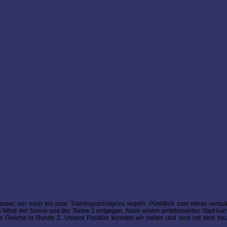
sser, um noch ein paar Trainingsschlägezu segeln. Pünktlich zum etwas verspä
en Wind der Sonne und der Tonne 1 entgegen. Nach einem ambitionierten Start ka
as Gleiche in Runde 2. Unsere Position konnten wir halten und sind mit dem he