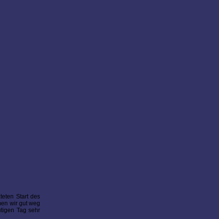
teten Start des
men wir gut weg
utigen Tag sehr