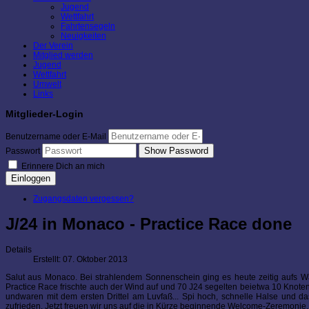
Jugend
Wettfahrt
Fahrtensegeln
Neuigkeiten
Der Verein
Mitglied werden
Jugend
Wettfahrt
Umwelt
Links
Mitglieder-Login
Benutzername oder E-Mail
Show Password
Passwort
Erinnere Dich an mich
Einloggen
Zugangsdaten vergessen?
J/24 in Monaco - Practice Race done
Details
Erstellt: 07. Oktober 2013
Salut aus Monaco. Bei strahlendem Sonnenschein ging es heute zeitig aufs Wa
Practice Race frischte auch der Wind auf und 70 J24 segelten beietwa 10 Knot
undwaren mit dem ersten Drittel am Luvfaß... Spi hoch, schnelle Halse und d
zufrieden. Jetzt freuen wir uns auf die in Kürze beginnende Welcome-Zeremonie.