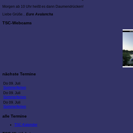
Morgen ab 10 Uhr heißt es dann Daumendrücken!
Liebe Grüße...
Eure Avalancha
TSC-Webcams
nächste Termine
Do 09. Juli
Sommerferien
Do 09. Juli
Sommerferien
Do 09. Juli
Sommerferien
alle Termine
TSC-Kalender