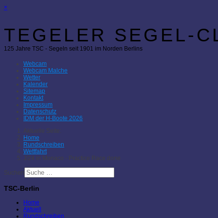
×
TEGELER SEGEL-CL
125 Jahre TSC - Segeln seit 1901 im Norden Berlins
Webcam
Webcam Malche
Wetter
Kalender
Sitemap
Kontakt
Impressum
Datenschutz
IDM der H-Boote 2026
Aktuelle Seite:
Home
Rundschreiben
Wettfahrt
J/24 in Monaco - Practice Race done
Suchen
TSC-Berlin
Home
Aktuell
Rundschreiben