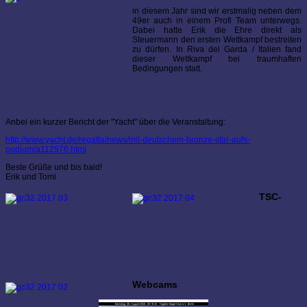
in diesem Jahr sind wir erstmalig neben dem
49er auch in einem Profi Team unterwegs.
Dabei hatte Erik die Ehre direkt als
Steuermann den ersten Wettkampf bestreiten
zu dürfen. In Riva del Garda / Italien fand
dieser Wettkampf bei traumhaften
Bedingungen statt.
Anbei ein kurzer Bericht der "Yacht" über die Veranstaltung:
http://www.yacht.de/regatta/news/mit-deutschem-bronze-star-aufs-
podium/a112576.html
Beste Grüße und bis bald!
Erik und Tomi
TSC-
Webcams