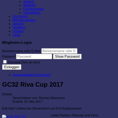
Jugend
Wettfahrt
Fahrtensegeln
Neuigkeiten
Der Verein
Mitglied werden
Jugend
Wettfahrt
Umwelt
Links
Mitglieder-Login
Benutzername oder E-Mail
Show Password
Passwort
Erinnere Dich an mich
Einloggen
Zugangsdaten vergessen?
GC32 Riva Cup 2017
Details
Geschrieben von:
Nicolas Warzecha
Erstellt: 20. Mai 2017
Erik Heil´s Debut als Steuermann auf Foil-Katamaranen
Liebe Partner, Freunde und Fans,