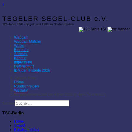
×
TEGELER SEGEL-CLUB e.V.
125 Jahre TSC - Segeln seit 1901 im Norden Berlins
Webcam
Webcam Malche
Wetter
Kalender
Sitemap
Kontakt
Impressum
Datenschutz
IDM der H-Boote 2026
Aktuelle Seite:
Home
Rundschreiben
Wettfahrt
Europameisterschaft der 470er 2003 in Brest / Frankreich
Suchen
TSC-Berlin
Home
Aktuell
Rundschreiben