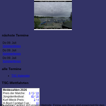
nächste Termine
Do 09. Juli
Sommerferien
Do 09. Juli
Sommerferien
Do 09. Juli
Sommerferien
alle Termine
TSC-Kalender
TSC-Wettfahrten
Meldezahlen 2026
Preis der Malche:
4
/
5
/
19
Jüngstenfestival:
45
/
39
Kurt-Weck-Preis:
2
/
4
H-Boot Cocktail Cup :
10
Wir nutzen Cookies auf unserer Website. Einige von ihnen sind essenziell für den