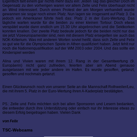
Eigentlich fällt einem gar nichts mehr dazu ein: Jeden Tag das gleiche! Doch im
Gegensatz zu den vorherigen waren vor allem Zelle und Felix überhaupt nicht
an Wind interessiert. Durch einen Protest der am Morgen verhandelt wurde
gewannen sie sogar noch einen Platz. Nun lagen sie insgesamt auf Platz 3. Da
jedoch ein Amerikaner führte hieß das: Platz 2 in der Euro-Wertung. Das
tägliche warten wurde für die beiden zu einer kleinen Tortour. Doch etwas
verspätet wurde dann endlich um 15.30 Uhr abgebrochen und die Sektkorken
konnten knallen. Der zweite Platz bedeute jedoch für die beiden nicht nur das
sie jetzt Vizeeuropameister sind, nein mit diesem Platz ersegelten sie auch das
NOK-Kriterium. Was mit anderen Worten soviel heißt, dass sich Zelle und Felix
so gut wie für die Olympischen Spiele in Athen qualifiziert haben. Jetzt fehlt nur
noch die Nationenqualifikation auf der WM 2003 oder 2004. Und das sollte ein
Kinderspiel werden
Alina und Vivien waren mit ihrem 12. Rang in der Gesamtwertung (9.
Europäerin) nicht ganz zufrieden, feierten aber am Abend genauso
ausgelassen mit wie jeder andere im Hafen. Es wurde gesoffen, getanzt,
gesoffen und nochmals getanzt.
Einen Glückwunsch noch von unserer Seite an die Mannschaft Rothweiler/Leu,
die mit ihrem 5. Platz in der Euro-Wertung ihren A-Kaderplatz bestätigten.
PS.: Zelle und Felix möchten sich bei allen Sponsoren und Lesern bedanken,
die entweder durch ihre Unterstützung oder einfach nur ihr Interesse etwas zu
diesem Erfolg beigetragen haben. Vielen Dank
von Felix
TSC-Webcams