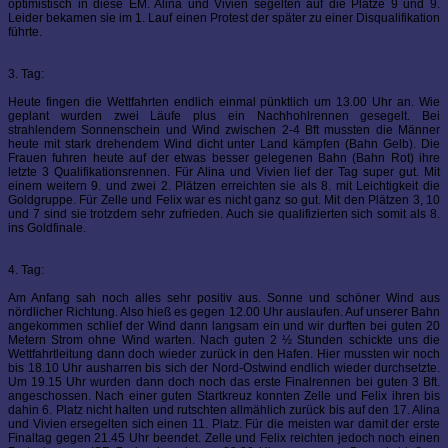
optimistisch in diese EM. Alina und Vivien segelten auf die Plätze 9 und 9.
Leider bekamen sie im 1. Lauf einen Protest der später zu einer Disqualifikation
führte.
3. Tag:
Heute fingen die Wettfahrten endlich einmal pünktlich um 13.00 Uhr an. Wie
geplant wurden zwei Läufe plus ein Nachhohlrennen gesegelt. Bei
strahlendem Sonnenschein und Wind zwischen 2-4 Bft mussten die Männer
heute mit stark drehendem Wind dicht unter Land kämpfen (Bahn Gelb). Die
Frauen fuhren heute auf der etwas besser gelegenen Bahn (Bahn Rot) ihre
letzte 3 Qualifikationsrennen. Für Alina und Vivien lief der Tag super gut. Mit
einem weitern 9. und zwei 2. Plätzen erreichten sie als 8. mit Leichtigkeit die
Goldgruppe. Für Zelle und Felix war es nicht ganz so gut. Mit den Plätzen 3, 10
und 7 sind sie trotzdem sehr zufrieden. Auch sie qualifizierten sich somit als 8.
ins Goldfinale.
4. Tag:
Am Anfang sah noch alles sehr positiv aus. Sonne und schöner Wind aus
nördlicher Richtung. Also hieß es gegen 12.00 Uhr auslaufen. Auf unserer Bahn
angekommen schlief der Wind dann langsam ein und wir durften bei guten 20
Metern Strom ohne Wind warten. Nach guten 2 ½ Stunden schickte uns die
Wettfahrtleitung dann doch wieder zurück in den Hafen. Hier mussten wir noch
bis 18.10 Uhr ausharren bis sich der Nord-Ostwind endlich wieder durchsetzte.
Um 19.15 Uhr wurden dann doch noch das erste Finalrennen bei guten 3 Bft.
angeschossen. Nach einer guten Startkreuz konnten Zelle und Felix ihren bis
dahin 6. Platz nicht halten und rutschten allmählich zurück bis auf den 17. Alina
und Vivien ersegelten sich einen 11. Platz. Für die meisten war damit der erste
Finaltag gegen 21.45 Uhr beendet. Zelle und Felix reichten jedoch noch einen