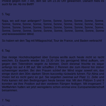
Protest gegen ISR 7 ein, den sie um 23.30 Uhr gewannen. Danach hieß es
auch für sie: Ab ins Bett!!!
5. Tag:
Naja, wo soll man anfangen? Sonne, Sonne, Sonne, Sonne, Sonne, Sonne,
Sonne, Sonne, Sonne, Sonne, Sonne, Sonne, Sonne, Sonne, Sonne, Sonne,
Sonne, Sonne, Sonne, Sonne, Sonne, Sonne, Sonne, Sonne, Sonne, Sonne,
Sonne, Sonne, Sonne, Sonne, Sonne, Sonne, Sonne, Sonne, Sonne, Sonne
und keeeeeeiiiiiiiin Wind.
So haben wir den Tag mit Mittagsschlaf, Tour de France, und Baden verbracht!
6. Tag:
Das riesige Hochdruckgebiet über Europa wollte auch heute nicht so recht
weichen. Es dauerte wieder bis 15.30 Uhr bis genügend Wind aufkam, um
gegen den Tidenstrom segeln zu können. Doch diesmal frischte es sogar
anfangs bis auf 4 Bft auf. Wir schafften 2 Rennen die zum Abend hin immer
schweiniger wurden. Bei den Frauen schlief der Wind sogar soweit ein, das
einige durch den 30m starken Strom kurzzeitig rückwärts fuhren. Für Alina und
Vivien lief es nicht ganz so gut. Sie segelten zweimal auf Platz 11. Zelle und
Felix kamen mit den Bedingungen heute besser klar. Mit den Plätzen 5 und 9
konnten sie ihre Position auf den vorderen Rängen festigen. Mit insgesamt 7
Wettfahrten hatten wir jetzt wenigstens schon einmal eine Europameisterschaft
beisammen.
7. Tag: