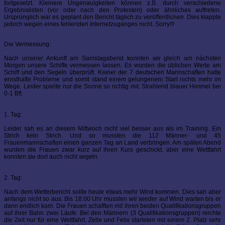
fortgesetzt. Kleinere Ungenauigkeiten können z.B. durch verschiedene
Ergebnislisten (vor oder nach den Protesten) oder ähnliches auftreten.
Ursprünglich war es geplant den Bericht täglich zu veröffentlichen. Dies klappte
jedoch wegen eines fehlenden Internetzuganges nicht. Sorry!!!
Die Vermessung:
Nach unserer Ankunft am Samstagabend konnten wir gleich am nächsten
Morgen unsere Schiffe vermessen lassen. Es wurden die üblichen Werte am
Schiff und den Segeln überprüft. Keiner der 7 deutschen Mannschaften hatte
ernsthafte Probleme und somit stand einem gelungenem Start nichts mehr im
Wege. Leider spielte nur die Sonne so richtig mit: Strahlend blauer Himmel bei
0-1 Bft.
1. Tag:
Leider sah es an diesem Mittwoch nicht viel besser aus als im Training. Ein
Strich kein Strich. Und so mussten die 112 Männer- und 45
Frauenmannschaften einen ganzen Tag an Land verbringen. Am späten Abend
wurden die Frauen zwar kurz auf ihren Kurs geschickt, aber eine Wettfahrt
konnten sie dort auch nicht segeln.
2. Tag:
Nach dem Wetterbericht sollte heute etwas mehr Wind kommen. Dies sah aber
anfangs nicht so aus. Bis 18.00 Uhr mussten wir wieder auf Wind warten bis er
dann endlich kam. Die Frauen schafften mit ihren beiden Qualifikationsgruppen
auf ihrer Bahn zwei Läufe. Bei den Männern (3 Qualifikationsgruppen) reichte
die Zeit nur für eine Wettfahrt. Zelle und Felix starteten mit einem 2. Platz sehr