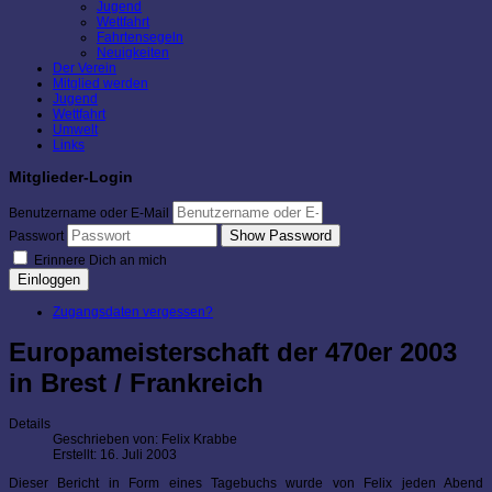
Jugend
Wettfahrt
Fahrtensegeln
Neuigkeiten
Der Verein
Mitglied werden
Jugend
Wettfahrt
Umwelt
Links
Mitglieder-Login
Benutzername oder E-Mail
Show Password
Passwort
Erinnere Dich an mich
Einloggen
Zugangsdaten vergessen?
Europameisterschaft der 470er 2003
in Brest / Frankreich
Details
Geschrieben von:
Felix Krabbe
Erstellt: 16. Juli 2003
Dieser Bericht in Form eines Tagebuchs wurde von Felix jeden Abend