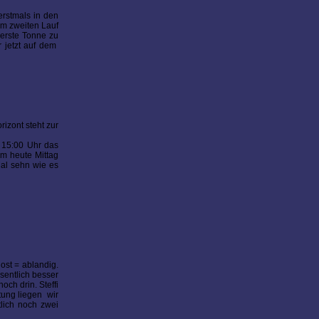
erstmals in den
 Im zweiten Lauf
 erste Tonne zu
r jetzt auf dem
rizont steht zur
m 15:00 Uhr das
em heute Mittag
Mal sehn wie es
ost = ablandig.
sentlich besser
och drin. Steffi
tung liegen wir
lich noch zwei