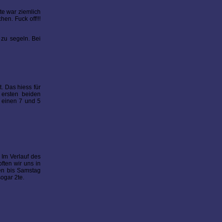
te war ziemlich
n. Fuck off!!!
 zu segeln. Bei
. Das hiess für
n ersten beiden
 einen 7 und 5
 Im Verlauf des
ften wir uns in
gen bis Samstag
ogar 2te.