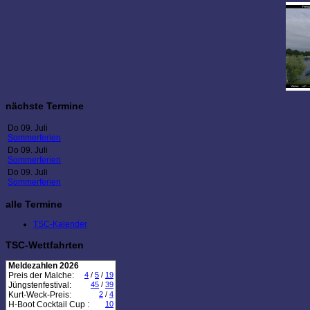
nächste Termine
Do 09. Juli
Sommerferien
Do 09. Juli
Sommerferien
Do 09. Juli
Sommerferien
alle Termine
TSC-Kalender
TSC-Wettfahrten
Meldezahlen 2026
Preis der Malche:
4
/
5
/
19
Jüngstenfestival:
45
/
39
Kurt-Weck-Preis:
2
/
4
H-Boot Cocktail Cup :
10