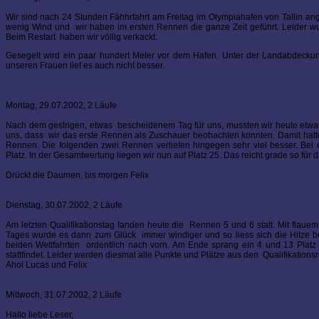
Wir sind nach 24 Stunden Fähhrfahrt am Freitag im Olympiahafen von Tallin an
wenig Wind und wir haben im ersten Rennen die ganze Zeit geführt. Leider 
Beim Restart haben wir völlig verkackt.
Gesegelt wird ein paar hundert Meter vor dem Hafen. Unter der Landabdeckung
unseren Frauen lief es auch nicht besser.
Montag, 29.07.2002, 2 Läufe
Nach dem gestrigen, etwas bescheidenem Tag für uns, mussten wir heute etwas m
uns, dass wir das erste Rennen als Zuschauer beobachten konnten. Damit hatte
Rennen. Die folgenden zwei Rennen verliefen hingegen sehr viel besser. Be
Platz. In der Gesamtwertung liegen wir nun auf Platz 25. Das reicht grade so fü
Drückt die Daumen, bis morgen Felix
Dienstag, 30.07.2002, 2 Läufe
Am letzten Qualifikationstag fanden heute die Rennen 5 und 6 statt. Mit flau
Tages wurde es dann zum Glück immer windiger und so liess sich die Hitze be
beiden Wettfahrten ordentlich nach vorn. Am Ende sprang ein 4 und 13 Platz f
stattfindet. Leider werden diesmal alle Punkte und Plätze aus den Qualifikatio
Ahoi Lucas und Felix
Mittwoch, 31.07.2002, 2 Läufe
Hallo liebe Leser,