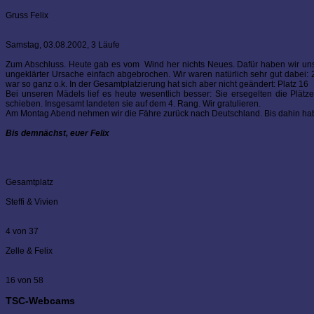
Gruss Felix
Samstag, 03.08.2002, 3 Läufe
Zum Abschluss. Heute gab es vom Wind her nichts Neues. Dafür haben wir uns
ungeklärter Ursache einfach abgebrochen. Wir waren natürlich sehr gut dabei: 
war so ganz o.k. In der Gesamtplatzierung hat sich aber nicht geändert: Platz 16
Bei unseren Mädels lief es heute wesentlich besser: Sie ersegelten die Plä
schieben. Insgesamt landeten sie auf dem 4. Rang. Wir gratulieren.
Am Montag Abend nehmen wir die Fähre zurück nach Deutschland. Bis dahin hab
Bis demnächst, euer Felix
Gesamtplatz
Steffi & Vivien
4 von 37
Zelle & Felix
16 von 58
TSC-Webcams