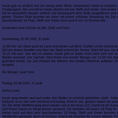
heute gab es endlich mal ein wenig mehr Wind, schweinisch blieb es trotzdem.
Finalgruppen. Bei uns lief es heute ähnlich wie bei Steffi und Vivien. Den ersten 
lief es wesentlich besser: endlich mal konsequent eine Seite ausgefahren und n
gehen. Diesen Platz konnten wir dann mit einem schönen Vorsprung ins Ziel re
bescheidenen 18 Platz. Steffi und Vivien sind nach 8 von 14 Rennen 8te.
Ansonsten viele Grüsse an alle, Zelle und Felix
Donnerstag, 01.08.2002, 0 Läufe
12.00 Uhr: wir sitzen grad an Land und warten auf Wind. Durften schon einmal bis 
Zeit ein dickes Gewitter und über der Stadt scheint die Sonne. Sieht toll aus, n
15.15 Uhr:und hier bin ich wieder; heute gibt es leider nicht mehr sehr vie
Warten beendet. Der nächste Start findet erst wieder Morgen um 12.00 Uhr stat
geändert wurde. Zur Zeit müssen die Männer ihre beiden Streicher aufteilen.
ausgeht.
Bis Morgen, euer Felix
Freitag, 02.08.2002, 3 Läufe
Aloha Leser,
heute ging wieder rauf und runter. das Wetter ist schlecht geblieben, dafür hatt
Dadurch ist es hier sehr drehend und kantig. Ähnlich wie gestern haben wir uns
(4). Die dritte Wettfahrt ging dann wieder voll in die Hose (22). Damit ist die Eur
und Vivien haben es heute besser gemacht. Sie starteten mit einem 16 Platz im
immer noch auf dem sehr bescheidenen 18 Rang. Steffi und Vivien konnten s
Wettfahrten gesegelt, dann ist Schluss. Drückt die Daumen für unsere Mädels. Für u