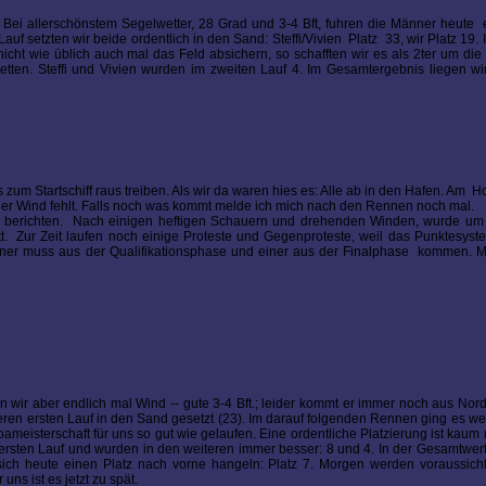
 Bei allerschönstem Segelwetter, 28 Grad und 3-4 Bft, fuhren die Männer heute 
Lauf setzten wir beide ordentlich in den Sand: Steffi/Vivien Platz 33, wir Platz 19.
icht wie üblich auch mal das Feld absichern, so schafften wir es als 2ter um die
tten. Steffi und Vivien wurden im zweiten Lauf 4. Im Gesamtergebnis liegen wi
zum Startschiff raus treiben. Als wir da waren hies es: Alle ab in den Hafen. Am Ho
ur der Wind fehlt. Falls noch was kommt melde ich mich nach den Rennen noch mal.
l zu berichten. Nach einigen heftigen Schauern und drehenden Winden, wurde u
t. Zur Zeit laufen noch einige Proteste und Gegenproteste, weil das Punktesyst
 Einer muss aus der Qualifikationsphase und einer aus der Finalphase kommen. 
en wir aber endlich mal Wind -- gute 3-4 Bft.; leider kommt er immer noch aus Nord
eren ersten Lauf in den Sand gesetzt (23). Im darauf folgenden Rennen ging es we
opameisterschaft für uns so gut wie gelaufen. Eine ordentliche Platzierung ist kaum n
 ersten Lauf und wurden in den weiteren immer besser: 8 und 4. In der Gesamtwer
ich heute einen Platz nach vorne hangeln: Platz 7. Morgen werden voraussicht
ns ist es jetzt zu spät.