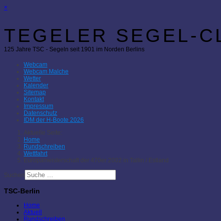
×
TEGELER SEGEL-CL
125 Jahre TSC - Segeln seit 1901 im Norden Berlins
Webcam
Webcam Malche
Wetter
Kalender
Sitemap
Kontakt
Impressum
Datenschutz
IDM der H-Boote 2026
Aktuelle Seite:
Home
Rundschreiben
Wettfahrt
Europameisterschaft der 470er 2002 in Tallin / Estland
Suchen
TSC-Berlin
Home
Aktuell
Rundschreiben