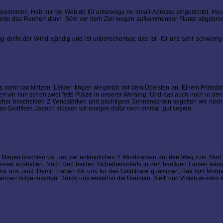
gekommen. Hab mir bei Web.de für unterwegs ne email-Adresse eingerichtet. Heu
wurde das Rennen dann 50m vor dem Ziel wegen aufkommender Flaute abgebroche
 dreht der Wind ständig und ist unberechenbar, das ist für uns sehr schwierig
ehr ran klotzen. Leider fingen wir gleich mit dem Übelsten an. Einem Frühstart
n wir nun schon zwei fette Plätze in unserer Wertung. Und das auch noch in de
i eher bescheiden 2 Windstärken und pächtigem Sonnenschein segelten wir noch
r das Goldfleet. Jedoch müssen wir morgen dafür noch einmal gut segeln.
em Magen machten wir uns bei anfänglichen 2 Windstärken auf den Weg zum Start.
sser aushalten. Nach den beiden Sicherheitsstarts in den heutigen Läufen kämp
ür uns raus. Damit haben wir uns für das Goldfinale qualifiziert, das von Mor
nsrennen mitgenommen. Drückt uns weiterhin die Daumen. Steffi und Vivien wurden s