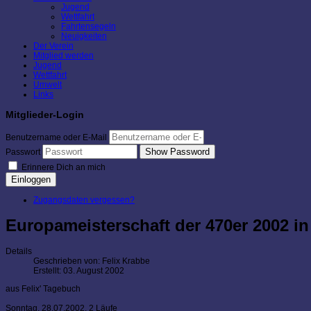
Jugend
Wettfahrt
Fahrtensegeln
Neuigkeiten
Der Verein
Mitglied werden
Jugend
Wettfahrt
Umwelt
Links
Mitglieder-Login
Benutzername oder E-Mail
Show Password
Passwort
Erinnere Dich an mich
Einloggen
Zugangsdaten vergessen?
Europameisterschaft der 470er 2002 in 
Details
Geschrieben von:
Felix Krabbe
Erstellt: 03. August 2002
aus Felix' Tagebuch
Sonntag, 28.07.2002, 2 Läufe