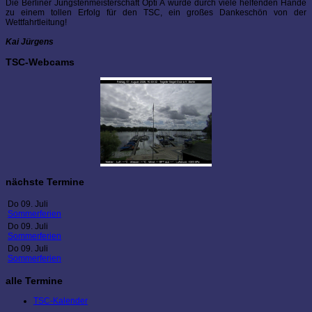
Die Berliner Jüngstenmeisterschaft Opti A wurde durch viele helfenden Hände
zu einem tollen Erfolg für den TSC, ein großes Dankeschön von der
Wettfahrtleitung!
Kai Jürgens
TSC-Webcams
nächste Termine
Do 09. Juli
Sommerferien
Do 09. Juli
Sommerferien
Do 09. Juli
Sommerferien
alle Termine
TSC-Kalender