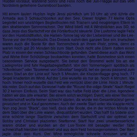
Huddel verstaut, während Sonni und Felix noch die Juri-Flagge auf das vom
Nordstern geliehene Gummiboot banden.
Mit einem lauten Hupton legte Jessi pünktlich um 10 Uhr ab und führte die
Armada aus 3 Schlauchbooten auf den See. Dieser folgten 77 kleine Optis
begleitet von unzähligen Begleitbooten mit Trainern und neugierigen Eltern in
den strahlenden Sonnenschein. Der Wind bließ mit 4 Windstärken aus SO, so
dass Jessi das Startschiff vor die Försterbucht steuerte. Die Luvtonne legte Felix
vor den Humboldthafen, die Halsen-Tonne lag vor der Liebesinsel und die Lee-
Tonne vor der Försterbucht. Das Dreieck nahm den ganzen See ein. Inwischen
waren auch die Boote für den Tonnencheck an ihrem Platz, prima, denn es
waren noch gut 20 Minuten bis zum Start. Doch nicht alle Eltern hatten einen
Platz in einem der vielen Schlauchboote gefunden. Damit diese auch das Wohl
und Wehe Ihrer Schützlinge beobachten konnten, hatte Bommeline sich einen
besonderen Service ausgedacht. Sie belud den Brommel wohl bis an die
Ladegrenze und fuhr Regattabegleitfahrt. Von den Tonnenlegern spöttisch als
"Affenfelsen" oder "Brommel von Gibraltar" begrüßt, lief sie genau passend zum
ersten Start an der Linie auf. Noch 5 Minuten, die Klassenflagge ging hoch. 77
Segel knatterten im Wind. Auf der Linie wuselte es nur so. Noch 4 Minuten. Ida
hoch. Immer noch wuselte das Feld wie verrückt über die Linie. Noch 1 Minute.
Ida nider. Doch auf das Gewusel hatte die "Round-the-edge-Strafe" Nach Regel
30.2 keinen Einfluss. Beim Start war das halbe Feld über die Linie. Irgendwie
hatten wir das alle erwartet. Bei einem solch wichtigen Event, wie einer Berliner
Meisterschaft wollte keiner schlecht starten, da wurde ein Gesamtrückruf gerne
provoziert und in Kauf genommen. Auch der zweite Start unter Ida klappte nicht.
Nun zog Jessi "Black", das hieß, dass alle Boote, die in der letzten Minute vor
dem Start über die Linie waren, disqualifiziert wurden. Das half! Es bildete sich
eine schöne lange Startlinie zwischen dem Startschiff und der optimal von
Bobby und Christian plazierten Starttonne. Start! Nur zwei unverbesserliche
waren drüber und wurden an der Luv-Tonne mit besagter weißer Tafel
schmerzhaft hierüber informiert und aus dem Feld herausgenommen. Der Rest
jagte über den Kurs. Der Wind ermöglichte schnelle Kreuzen und ein