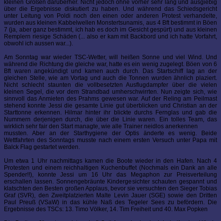
kleinen Großen darüberher. Nicht jedoch ohne vorher sehr lang und ausgiebig
über die Ergebnisse diskutiert zu haben. Und während das Schiedsgericht
unter Leitung von Poldi noch den einen oder anderen Protest verhandelte,
wurden aus kleinen Kabbelwellen Monstertsunamis, aus 4 Bft bestimmt in Böen
7 (ja, aber ganz bestimmt, ich hab es doch im Gesicht gespürt) und aus kleinen
Remplern riesige Schäden (... also er kam mit Backbord und ich hatte Vorfahrt,
obwohl ich aussen war...).
Am Sonntag war wieder TSC-Wetter, will heißen Sonne und viel Wind. Und
während die Richtung die gleiche war, hatte es ein wenig zugelegt. Böen von 6
Bft waren angekündigt und kamen auch durch. Das Startschiff lag an der
gleichen Stelle, wie am Vortag und auch die Tonnen wurden ähnlich plaziert.
Nicht schlecht staunten die vollbesetzten Ausflugdampfer über die vielen
kleinen Segel, die vor dem Strandbad umherschwirrten. Nun zeigte sich, wie
sinnvoll das Anmieten des Prahms gewesen war. Auf der Reling am Peilmast
stehend konnte Jessi die gesamte Linie gut überblicken und Christian an der
Starttonne erkennen. Hilmar hinter ihr blickte durchs Fernglas und gab die
Nummern derjenigen durch, die über die Linie waren. Ein tolles Team, das
wirklich sehr fair den Start managte, wie alle Trainer neidlos anerkennen
mussten. Aber an der Starthygiene der Optis änderte es wenig. Beide
Wettfahrten des Sonntags musste nach einem ersten Versuch unter Papa mit
Balck Flag gestartet werden.
Um etwa 1 Uhr nachmittags kamen die Boote wieder in den Hafen. Nach 4
Protesten und einem reichhaltigen Kuchenbuffet (Nochmals ein Dank an alle
Spender!!), konnte Jessi um 16 Uhr das Megaphon zur Preisverteilung
erschallen lassen. Sonnengebräunte Kindergesichter schauten gespannt und
klatschten den Besten großen Applaus, bevor sie versuchten den Sieger Tobias
Graf (SVR), den Zweitplatzierten Malte Levin Jauer (SGE) sowie den Dritten
Paul Preuß (VSaW) in das kühle Naß des Tegeler Sees zu befördern. Die
Ergebnisse des TSCs: 13. Timo Völker, 14. Tim Freiheit und 40. Max Popken