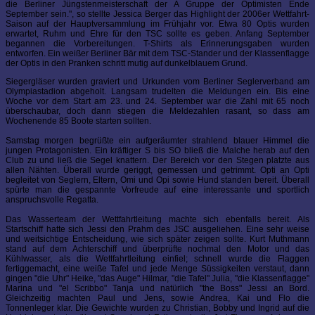
die Berliner Jüngstenmeisterschaft der A Gruppe der Optimisten Ende
September sein.", so stellte Jessica Berger das Highlight der 2006er Wettfahrt-
Saison auf der Hauptversammlung im Frühjahr vor. Etwa 80 Optis wurden
erwartet, Ruhm und Ehre für den TSC sollte es geben. Anfang September
begannen die Vorbereitungen. T-Shirts als Erinnerungsgaben wurden
entworfen. Ein weißer Berliner Bär mit dem TSC-Stander und der Klassenflagge
der Optis in den Pranken schritt mutig auf dunkelblauem Grund.
Siegergläser wurden graviert und Urkunden vom Berliner Seglerverband am
Olympiastadion abgeholt. Langsam trudelten die Meldungen ein. Bis eine
Woche vor dem Start am 23. und 24. September war die Zahl mit 65 noch
überschaubar, doch dann stiegen die Meldezahlen rasant, so dass am
Wochenende 85 Boote starten sollten.
Samstag morgen begrüßte ein aufgeräumter strahlend blauer Himmel die
jungen Protagonisten. Ein kräftiger S bis SO bließ die Malche herab auf den
Club zu und ließ die Segel knattern. Der Bereich vor den Stegen platzte aus
allen Nähten. Überall wurde geriggt, gemessen und getrimmt. Opti an Opti
begleitet von Seglern, Eltern, Omi und Opi sowie Hund standen bereit. Überall
spürte man die gespannte Vorfreude auf eine interessante und sportlich
anspruchsvolle Regatta.
Das Wasserteam der Wettfahrtleitung machte sich ebenfalls bereit. Als
Startschiff hatte sich Jessi den Prahm des JSC ausgeliehen. Eine sehr weise
und weitsichtige Entscheidung, wie sich später zeigen sollte. Kurt Muthmann
stand auf dem Achterschiff und überprüfte nochmal den Motor und das
Kühlwasser, als die Wettfahrtleitung einfiel; schnell wurde die Flaggen
fertiggemacht, eine weiße Tafel und jede Menge Süssigkeiten verstaut, dann
gingen "die Uhr" Heike, "das Auge" Hilmar, "die Tafel" Julia, "die Klassenflagge"
Marina und "el Scribbo" Tanja und natürlich "the Boss" Jessi an Bord.
Gleichzeitig machten Paul und Jens, sowie Andrea, Kai und Flo die
Tonnenleger klar. Die Gewichte wurden zu Christian, Bobby und Ingrid auf die