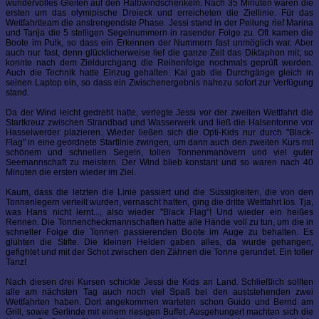
wundervolles Gleiten auf den Halbwindschenkeln. Nach 35 Minuten waren die
ersten um das olymipische Dreieck und erreicheten die Ziellinie. Für das
Wettfahrtteam die anstrengendste Phase. Jessi stand in der Peilung rief Marina
und Tanja die 5 stelligen Segelnummern in rasender Folge zu. Oft kamen die
Boote im Pulk, so dass ein Erkennen der Nummern fast unmöglich war. Aber
auch nur fast, denn glücklicherweise lief die ganze Zeit das Diktaphon mit; so
konnte nach dem Zieldurchgang die Reihenfolge nochmals geprüft werden.
Auch die Technik hatte Einzug gehalten: Kai gab die Durchgänge gleich in
seinen Laptop ein, so dass ein Zwischenergebnis nahezu sofort zur Verfügung
stand.
Da der Wind leicht gedreht hatte, verlegte Jessi vor der zweiten Wettfahrt die
Startkreuz zwischen Strandbad und Wasserwerk und ließ die Halsentonne vor
Hasselwerder plazieren. Wieder ließen sich die Opti-Kids nur durch "Black-
Flag" in eine geordnete Startlinie zwingen, um dann auch den zweiten Kurs mit
schönem und schnellen Segeln, tollen Tonnenmanövern und viel guter
Seemannschaft zu meistern. Der Wind blieb konstant und so waren nach 40
Minuten die ersten wieder im Ziel.
Kaum, dass die letzten die Linie passiert und die Süssigkeiten, die von den
Tonnenlegern verteilt wurden, vernascht hatten, ging die dritte Wettfahrt los. Tja,
was Hans nicht lernt..., also wieder "Black Flag"! Und wieder ein heißes
Rennen. Die Tonnencheckmannschaften hatte alle Hände voll zu tun, um die in
schneller Folge die Tonnen passierenden Boote im Auge zu behalten. Es
glühten die Stifte. Die kleinen Helden gaben alles, da wurde gehangen,
gefightet und mit der Schot zwischen den Zähnen die Tonne gerundet. Ein toller
Tanz!
Nach diesen drei Kursen schickte Jessi die Kids an Land. Schließlich sollten
alle am nächsten Tag auch noch viel Spaß bei den auststehenden zwei
Wettfahrten haben. Dort angekommen warteten schon Guido und Bernd am
Grill, sowie Gerlinde mit einem riesigen Buffet. Ausgehungert machten sich die