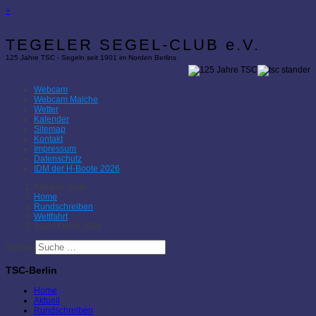
×
TEGELER SEGEL-CLUB e.V.
125 Jahre TSC - Segeln seit 1901 im Norden Berlins
Webcam
Webcam Malche
Wetter
Kalender
Sitemap
Kontakt
Impressum
Datenschutz
IDM der H-Boote 2026
Aktuelle Seite:
Home
Rundschreiben
Wettfahrt
BJüM Opti A 2006
Suchen
TSC-Berlin
Home
Aktuell
Rundschreiben