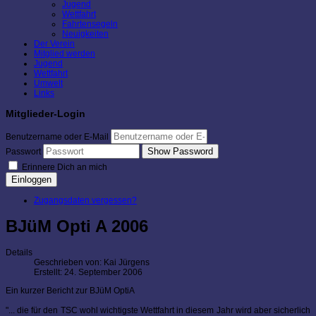
Jugend
Wettfahrt
Fahrtensegeln
Neuigkeiten
Der Verein
Mitglied werden
Jugend
Wettfahrt
Umwelt
Links
Mitglieder-Login
Benutzername oder E-Mail
Show Password
Passwort
Erinnere Dich an mich
Einloggen
Zugangsdaten vergessen?
BJüM Opti A 2006
Details
Geschrieben von:
Kai Jürgens
Erstellt: 24. September 2006
Ein kurzer Bericht zur BJüM OptiA
"... die für den TSC wohl wichtigste Wettfahrt in diesem Jahr wird aber sicherlich