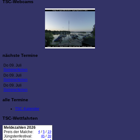
TSC-Webcams
nächste Termine
Do 09. Juli
Sommerferien
Do 09. Juli
Sommerferien
Do 09. Juli
Sommerferien
alle Termine
TSC-Kalender
TSC-Wettfahrten
Meldezahlen 2026
Preis der Malche:
4
/
5
/
19
Jüngstenfestival:
45
/
39