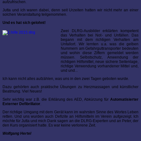
aufzufrischen.
Jutta und ich waren dabei, denn seit Urzeiten hatten wir nicht mehr an einer
solchen Veranstaltung teilgenommen.
Und es hat sich gelohnt!
Zwei DLRG-Ausbilder erklärten kompetent
das Verhalten bei Not- und Unfällen. Das
begann mit dem richtigen Verhalten am
Unfallort. Wir lernten u.a. was die gelben
Nummern am Gefahrguttransporter bedeuten
und wohin diese Ziffern gemeldet werden
müssen. Selbstschutz, Anwendung der
richtigen Hilfsmittel, neue sichere Seitenlage,
richtige Verwendung vorhandener Mittel und,
und und...
Ich kann nicht alles aufzählen, was uns in den zwei Tagen geboten wurde.
Dazu gehörten auch praktische Übungen zu Herzmassagen und künstlicher
Beatmung. Viel Neues!
Sehr wichtig war z.B. die Erklärung des AED, Abkürzung für
Automatisierter
Externer Defibrillator
.
Der richtige Umgang mit dem Gerät kann im wahrsten Sinne des Wortes Leben
retten. Und uns wurden auch Defizite an Hilfsmitteln im Verein aufgezeigt. Ich
möchte für Jutta und mich Dank sagen an die DLRG-Experten und an Peter, der
den Kurs organisiert hatte. Es war keine verlorene Zeit.
Wolfgang Hertel