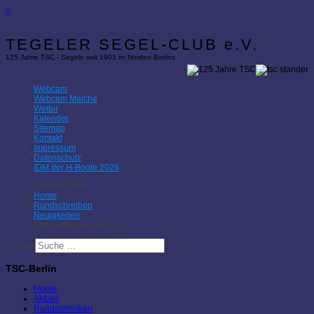
×
TEGELER SEGEL-CLUB e.V.
125 Jahre TSC - Segeln seit 1901 im Norden Berlins
Webcam
Webcam Malche
Wetter
Kalender
Sitemap
Kontakt
Impressum
Datenschutz
IDM der H-Boote 2026
Aktuelle Seite:
Home
Rundschreiben
Neuigkeiten
Erste Hilfe-Kurs im TSC
Suchen
TSC-Berlin
Home
Aktuell
Rundschreiben