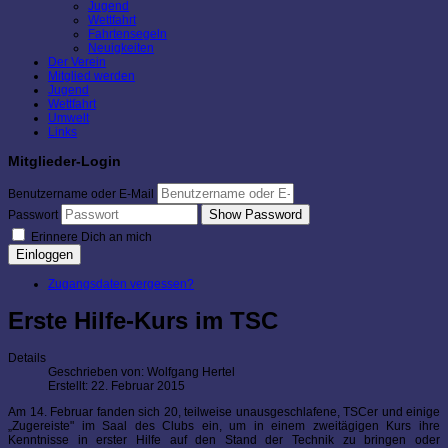
Jugend
Wettfahrt
Fahrtensegeln
Neuigkeiten
Der Verein
Mitglied werden
Jugend
Wettfahrt
Umwelt
Links
Mitglieder-Login
Benutzername oder E-Mail
Show Password
Passwort
Erinnere Dich an mich
Einloggen
Zugangsdaten vergessen?
Erste Hilfe-Kurs im TSC
Details
Geschrieben von:
Wolfgang Hertel
Erstellt: 22. Februar 2015
Am 14. Februar fanden sich 20, teilweise unausgeschlafene, TSCer und einige
„Zugereiste" im Saal des Clubs ein, um in einem zweitägigen Kurs ihre
Kenntnisse in erster Hilfe auf den Stand der Technik zu bringen oder