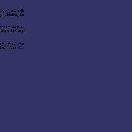
 und mussten 45
geschlafen, der
sten Rennen 4.!
. Nach den drei
rvin Frisch war
lecht. Aber das