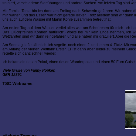
trainiert, verschiedene Startübungen und andere Sachen. Am letzten Tag sind w
Mit Familie Torka bin ich dann am Freitag nach Schwerin gefahren. Wir haben
min warten und das Essen war nicht gerade lecker. Trotz alledem sind wir dann 
uns auch auf dem Wasser mit Martin Köhle zusammen betreut hat.
Am ersten Tag auf dem Wasser verlief alles wie am Schnürchen für mich. Ich hat
Das Glück("reines Können natürlich") wollte bei mir kein Ende nehmen, ich w
Wettfahrten sind wir dann reingefahren und alle haben mir gratuliert. Aber die R
Am Sonntag lief es ähnlich. Ich segelte noch einen 2. und einen 4. Platz. Mir wa
am Anfang der vierten Wettfahrt Erster. Er ist dann aber leider(zu meinem Glück
regelte sich ganz schnell wieder.
Ich bekam ein riesen Pokal, einen riesen Wanderpokal und einen 50 Euro Gutsch
Viele Grüße von Fanny Popken
GER 12391
TSC-Webcams
nächste Termine