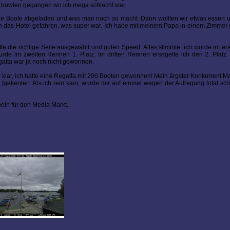
ir bowlen gegangen wo ich mega schlecht war.
 die Boote abgeladen und was man noch so macht. Dann wollten wir etwas essen
in das Hotel gefahren, was super war. Ich habe mit meinem Papa in einem Zimmer 
te die richtige Seite ausgewählt und guten Speed. Alles stimmte, ich wurde im er
urde im zweiten Rennen 1. Platz. Im dritten Rennen ersegelte ich den 2. Platz
egatta war ja noch nicht gewonnen.
r klar, ich hatte eine Regatta mit 200 Booten gewonnen! Mein ärgster Konkurrent Ma
 )gekentert. Als ich rein kam, wurde mir auf einmal wegen der Aufregung total sch
ein für den Media Markt.