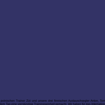
olnischen Trainer Zizi und unsere drei finnischen Austauschsegler Anton, To
edem Tag eine vierstündige Trainingseinheit gemacht. Wir haben für das Internati