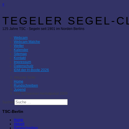
×
TEGELER SEGEL-CL
125 Jahre TSC - Segeln seit 1901 im Norden Berlins
Webcam
Webcam Malche
Wetter
Kalender
Sitemap
Kontakt
Impressum
Datenschutz
IDM der H-Boote 2026
Aktuelle Seite:
Home
Rundschreiben
Jugend
Opti Schweriner Herbstpokal 2009
Suchen
TSC-Berlin
Home
Aktuell
Rundschreiben