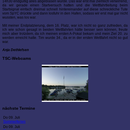
14h30 endgültig alles abgeblasen wurde. Das war erst mal ziemlich verwirrend,
da wir gerade einen Startversuch hatten und die Wettfahrtleitung beim
Startsignal einfach dreimal schnell hintereinander auf diese schreckliche Tute
vom SpYC drückte und dann losfuhr in den Hafen, sodass wir erst mal gar nicht
wussten, was los war.
Mit meiner Endplatzierung, dem 16. Platz, war ich nicht so ganz zufrieden, da
ich wie schon gesagt in beiden Wettfahrten hätte besser sein können, freute
mich aber trotzdem, da ich meinen ersten A-Pokal bekam und mein Ziel 20. zu
werden erreicht hatte. Tim wurde 34., da er in der ersten Wettfahrt nicht so gut
war.
Anja Dethlefsen
TSC-Webcams
nächste Termine
Do 09. Juli
Sommerferien
Do 09. Juli