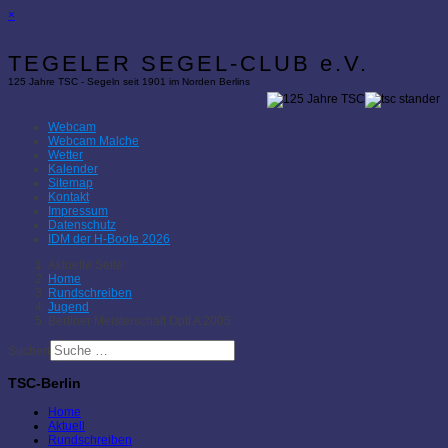
×
TEGELER SEGEL-CLUB e.V.
125 Jahre TSC - Segeln seit 1901 im Norden Berlins
Webcam
Webcam Malche
Wetter
Kalender
Sitemap
Kontakt
Impressum
Datenschutz
IDM der H-Boote 2026
Aktuelle Seite:
Home
Rundschreiben
Jugend
Berliner Meisterschaft Opti A 2005
Suchen
TSC-Berlin
Home
Aktuell
Rundschreiben