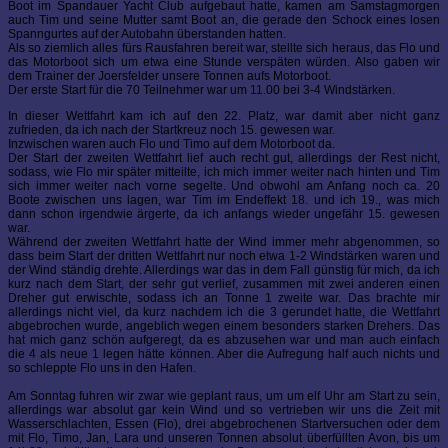
Boot im Spandauer Yacht Club aufgebaut hatte, kamen am Samstagmorgen
auch Tim und seine Mutter samt Boot an, die gerade den Schock eines losen
Spanngurtes auf der Autobahn überstanden hatten.
Als so ziemlich alles fürs Rausfahren bereit war, stellte sich heraus, das Flo und
das Motorboot sich um etwa eine Stunde verspäten würden. Also gaben wir
dem Trainer der Joersfelder unsere Tonnen aufs Motorboot.
Der erste Start für die 70 Teilnehmer war um 11.00 bei 3-4 Windstärken.
In dieser Wettfahrt kam ich auf den 22. Platz, war damit aber nicht ganz
zufrieden, da ich nach der Startkreuz noch 15. gewesen war.
Inzwischen waren auch Flo und Timo auf dem Motorboot da.
Der Start der zweiten Wettfahrt lief auch recht gut, allerdings der Rest nicht,
sodass, wie Flo mir später mitteilte, ich mich immer weiter nach hinten und Tim
sich immer weiter nach vorne segelte. Und obwohl am Anfang noch ca. 20
Boote zwischen uns lagen, war Tim im Endeffekt 18. und ich 19., was mich
dann schon irgendwie ärgerte, da ich anfangs wieder ungefähr 15. gewesen
war.
Während der zweiten Wettfahrt hatte der Wind immer mehr abgenommen, so
dass beim Start der dritten Wettfahrt nur noch etwa 1-2 Windstärken waren und
der Wind ständig drehte. Allerdings war das in dem Fall günstig für mich, da ich
kurz nach dem Start, der sehr gut verlief, zusammen mit zwei anderen einen
Dreher gut erwischte, sodass ich an Tonne 1 zweite war. Das brachte mir
allerdings nicht viel, da kurz nachdem ich die 3 gerundet hatte, die Wettfahrt
abgebrochen wurde, angeblich wegen einem besonders starken Drehers. Das
hat mich ganz schön aufgeregt, da es abzusehen war und man auch einfach
die 4 als neue 1 legen hätte können. Aber die Aufregung half auch nichts und
so schleppte Flo uns in den Hafen.
Am Sonntag fuhren wir zwar wie geplant raus, um um elf Uhr am Start zu sein,
allerdings war absolut gar kein Wind und so vertrieben wir uns die Zeit mit
Wasserschlachten, Essen (Flo), drei abgebrochenen Startversuchen oder dem
mit Flo, Timo, Jan, Lara und unseren Tonnen absolut überfüllten Avon, bis um