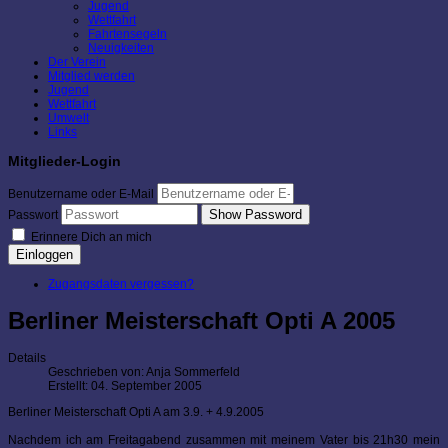
Jugend
Wettfahrt
Fahrtensegeln
Neuigkeiten
Der Verein
Mitglied werden
Jugend
Wettfahrt
Umwelt
Links
Mitglieder-Login
Benutzername oder E-Mail
Show Password
Passwort
Erinnere Dich an mich
Einloggen
Zugangsdaten vergessen?
Berliner Meisterschaft Opti A 2005
Details
Geschrieben von:
Anja Sommerfeld
Erstellt: 04. September 2005
Berliner Meisterschaft Opti A am 3.9. + 4.9.2005
Nachdem ich am Freitagabend zusammen mit meinem Vater bis 21h30 mein