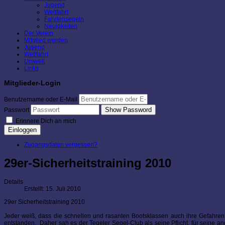
Jugend
Wettfahrt
Fahrtensegeln
Neuigkeiten
Der Verein
Mitglied werden
Jugend
Wettfahrt
Umwelt
Links
Mitglieder-Login
Benutzername oder E-Mail
Show Password
Passwort
Erinnere Dich an mich
Einloggen
Zugangsdaten vergessen?
29er-Sicherheitstraining 2010
Details
Erstellt: 15. Juli 2010
29er Sicherheitstraining 2010
Jeder weiß, dass die schnellen und rasanten Bootsklassen auch ihre Gefahren
entstanden. Daher sah es der Tegeler Segel-Club als seine Pflicht, für seine a