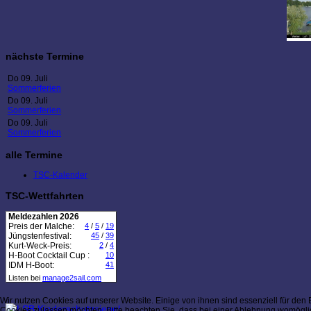
nächste Termine
Do 09. Juli
Sommerferien
Do 09. Juli
Sommerferien
Do 09. Juli
Sommerferien
alle Termine
TSC-Kalender
TSC-Wettfahrten
Meldezahlen 2026
Preis der Malche:
4
/
5
/
19
Jüngstenfestival:
45
/
39
Kurt-Weck-Preis:
2
/
4
H-Boot Cocktail Cup :
10
IDM H-Boot:
41
Listen bei
manage2sail.com
Wir nutzen Cookies auf unserer Website. Einige von ihnen sind essenziell für den
Cookies zulassen möchten. Bitte beachten Sie, dass bei einer Ablehnung womöglich