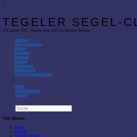
×
TEGELER SEGEL-CL
125 Jahre TSC - Segeln seit 1901 im Norden Berlins
Webcam
Webcam Malche
Wetter
Kalender
Sitemap
Kontakt
Impressum
Datenschutz
IDM der H-Boote 2026
Aktuelle Seite:
Home
Rundschreiben
Jugend
29er-Sicherheitstraining 2010
Suchen
TSC-Berlin
Home
Aktuell
Rundschreiben