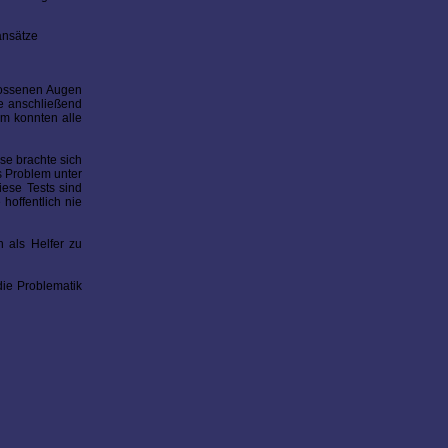
ansätze
hlossenen Augen
de anschließend
em konnten alle
se brachte sich
s Problem unter
iese Tests sind
hoffentlich nie
 als Helfer zu
die Problematik