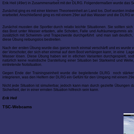
Erik Heil (49er) in Zusammenarbeit mit der DLRG. Folgendermaßen wurde das Se
Zunächst ging es mit einer kleinen Theorieeinheit an Land los. Dort wurden in
erarbeitet. Anschließend ging es mit einem 29er auf das Wasser und die DLRG w
Zunächst mussten die Sportler durch relativ leichte Situationen. Sie sollten s
das Boot unter Wasser ertasten, alle Schoten, Falle und Aufräumergummis als
zusätzlich mit Schwimm- und Trapezweste durchgeführt und man sah deutlich, da
diese Übung reibungslos bestreiten.
Nach der ersten Übung wurde das ganze noch einmal verschärft und es wurde ver
der Vorschoter, der sich eher einmal auf dem Boot verhängen kann, in eine Lage
Wasser lösen. Diese Übung haben wir in etlichen Varianten durchgespielt, so
natürlich keine realistische Darstellung einer Situation bei Starkwind und Welle
eintretende Notsituation.
Gegen Ende der Trainingseinheit wurde die begleitende DLRG noch stärker i
integrieren, was den Helfern der DLRG ein Gefühl für den Umgang mit einem 29er
Nicht jede Situation ist simulierbar, jedoch kann man durch gezielte Übungen d
Sicherheit, der in einer ernsten Situation hilfreich sein kann.
Erik Heil
TSC-Webcams