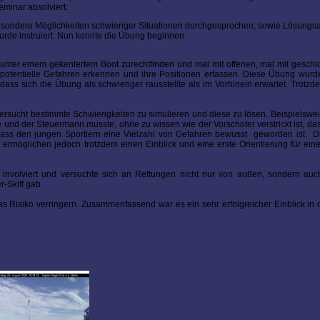
minar absolviert:
sbesondere Möglichkeiten schwieriger Situationen durchgesprochen, sowie Lösungs
urde instruiert. Nun konnte die Übung beginnen.
ich unter einem gekentertem Boot zurechtfinden und mal mit offenen, mal mit gesc
 potentielle Gefahren erkennen und ihre Positionen erfassen. Diese Übung wur
ss sich die Übung als schwieriger rausstellte als im Vorhinein erwartet. Trotzd
sucht bestimmte Schwierigkeiten zu simulieren und diese zu lösen. Beispielswei
 und der Steuermann musste, ohne zu wissen wie der Vorschoter verstrickt ist, da
dass den jungen Sportlern eine Vielzahl von Gefahren bewusst geworden ist. D
, ermöglichen jedoch trotzdem einen Einblick und eine erste Orientierung für eine 
nvolviert und versuchte sich an Rettungen nicht nur von außen, sondern auch
-Skiff gab.
as Risiko verringern. Zusammenfassend war es ein sehr erfolgreicher Einblick in 