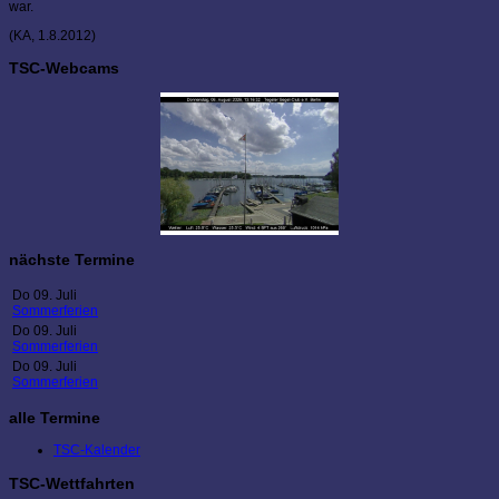
war.
(KA, 1.8.2012)
TSC-Webcams
nächste Termine
Do 09. Juli
Sommerferien
Do 09. Juli
Sommerferien
Do 09. Juli
Sommerferien
alle Termine
TSC-Kalender
TSC-Wettfahrten