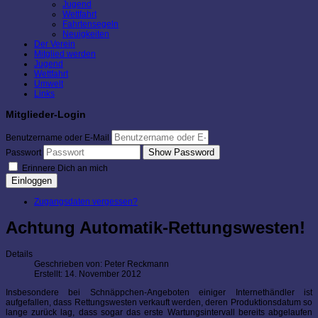
Jugend
Wettfahrt
Fahrtensegeln
Neuigkeiten
Der Verein
Mitglied werden
Jugend
Wettfahrt
Umwelt
Links
Mitglieder-Login
Benutzername oder E-Mail
Show Password
Passwort
Erinnere Dich an mich
Einloggen
Zugangsdaten vergessen?
Achtung Automatik-Rettungswesten!
Details
Geschrieben von:
Peter Reckmann
Erstellt: 14. November 2012
Insbesondere bei Schnäppchen-Angeboten einiger Internethändler ist
aufgefallen, dass Rettungswesten verkauft werden, deren Produktionsdatum so
lange zurück lag, dass sogar das erste Wartungsintervall bereits abgelaufen