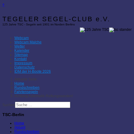
×
TEGELER SEGEL-CLUB e.V.
125 Jahre TSC - Segeln seit 1901 im Norden Berlins
Webcam
Webcam Malche
Wetter
Kalender
Sitemap
Kontakt
Impressum
Datenschutz
IDM der H-Boote 2026
Aktuelle Seite:
Home
Rundschreiben
Fahrtensegeln
Achtung Automatik-Rettungswesten!
Suchen
TSC-Berlin
Home
Aktuell
Rundschreiben