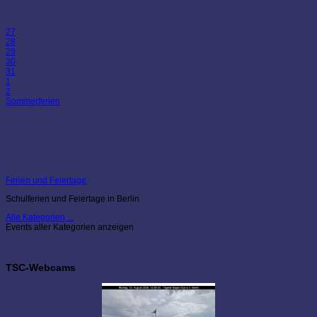
27
28
29
30
31
1
2
Sommerferien
Ferien und Feiertage
Schulferien und Feiertage in Berlin
Alle Kategorien ...
Events aller Kategorien anzeigen
TSC-Webcams