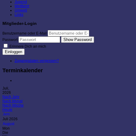
Jugend
Wettfahrt
Umwelt
Links
Mitglieder-Login
Benutzername oder E-Mail
Show Password
Passwort
Erinnere Dich an mich
Einloggen
Zugangsdaten vergessen?
Terminkalender
Juli,
2026
Nach Jahr
Nach Monat
Nach Woche
Heute
Juni
Juli 2026
August
Mon
Die