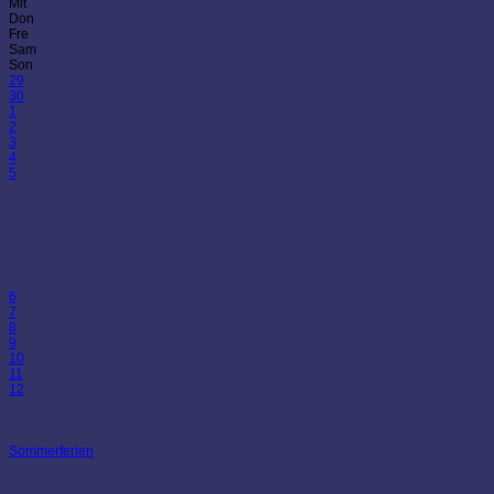
Mit
Don
Fre
Sam
Son
29
30
1
2
3
4
5
6
7
8
9
10
11
12
Sommerferien