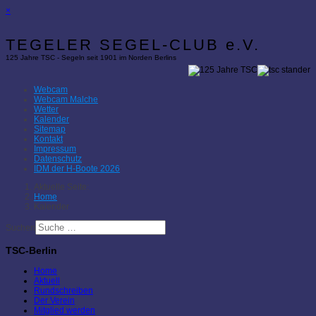
×
TEGELER SEGEL-CLUB e.V.
125 Jahre TSC - Segeln seit 1901 im Norden Berlins
Webcam
Webcam Malche
Wetter
Kalender
Sitemap
Kontakt
Impressum
Datenschutz
IDM der H-Boote 2026
Aktuelle Seite:
Home
Kalender
Suchen
TSC-Berlin
Home
Aktuell
Rundschreiben
Der Verein
Mitglied werden