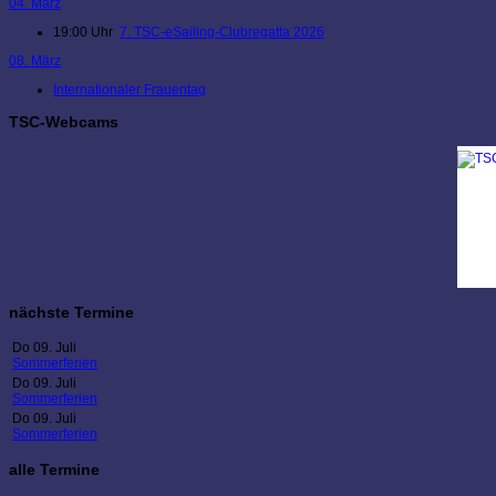
04. März
19:00 Uhr
7. TSC-eSailing-Clubregatta 2026
08. März
Internationaler Frauentag
TSC-Webcams
nächste Termine
Do 09. Juli
Sommerferien
Do 09. Juli
Sommerferien
Do 09. Juli
Sommerferien
alle Termine