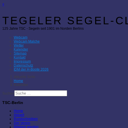
×
TEGELER SEGEL-CL
125 Jahre TSC - Segeln seit 1901 im Norden Berlins
Webcam
Webcam Malche
Wetter
Kalender
Sitemap
Kontakt
Impressum
Datenschutz
IDM der H-Boote 2026
Aktuelle Seite:
Home
Kalender
Suchen
TSC-Berlin
Home
Aktuell
Rundschreiben
Der Verein
Mitglied werden