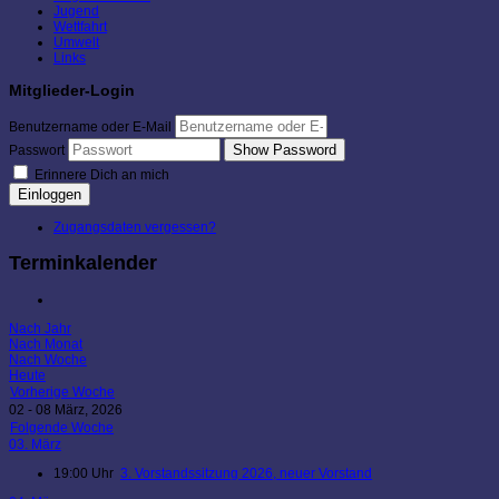
Jugend
Wettfahrt
Umwelt
Links
Mitglieder-Login
Benutzername oder E-Mail
Show Password
Passwort
Erinnere Dich an mich
Einloggen
Zugangsdaten vergessen?
Terminkalender
Nach Jahr
Nach Monat
Nach Woche
Heute
Vorherige Woche
02 - 08 März, 2026
Folgende Woche
03. März
19:00 Uhr
3. Vorstandssitzung 2026, neuer Vorstand