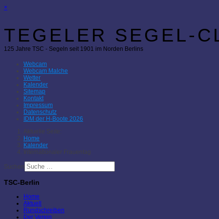
×
TEGELER SEGEL-CL
125 Jahre TSC - Segeln seit 1901 im Norden Berlins
Webcam
Webcam Malche
Wetter
Kalender
Sitemap
Kontakt
Impressum
Datenschutz
IDM der H-Boote 2026
Aktuelle Seite:
Home
Kalender
Internationaler Frauentag
Suchen
TSC-Berlin
Home
Aktuell
Rundschreiben
Der Verein