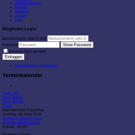
Mitglied werden
Jugend
Wettfahrt
Umwelt
Links
Mitglieder-Login
Benutzername oder E-Mail
Show Password
Passwort
Erinnere Dich an mich
Einloggen
Zugangsdaten vergessen?
Terminkalender
Nach Jahr
Nach Monat
Nach Woche
Heute
Internationaler Frauentag
Sonntag, 08. März 2026
Vorherige Wiederholung
Nächste Wiederholung
Aufrufe
: 44187
Feiertag in Berlin