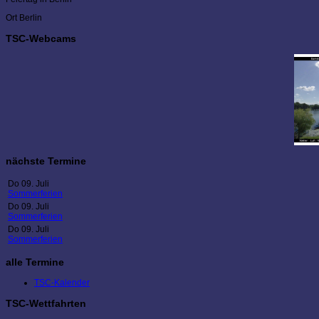
Ort
Berlin
TSC-Webcams
nächste Termine
Do 09. Juli
Sommerferien
Do 09. Juli
Sommerferien
Do 09. Juli
Sommerferien
alle Termine
TSC-Kalender
TSC-Wettfahrten