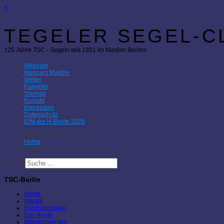
×
TEGELER SEGEL-CL
125 Jahre TSC - Segeln seit 1901 im Norden Berlins
Webcam
Webcam Malche
Wetter
Kalender
Sitemap
Kontakt
Impressum
Datenschutz
IDM der H-Boote 2026
Aktuelle Seite:
Home
Kalender
Suchen
TSC-Berlin
Home
Aktuell
Rundschreiben
Der Verein
Mitglied werden