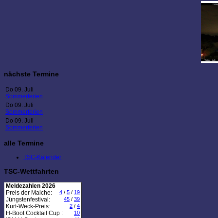
nächste Termine
Do 09. Juli
Sommerferien
Do 09. Juli
Sommerferien
Do 09. Juli
Sommerferien
alle Termine
TSC-Kalender
TSC-Wettfahrten
Meldezahlen 2026
Preis der Malche:
4
/
5
/
19
Jüngstenfestival:
45
/
39
Kurt-Weck-Preis:
2
/
4
H-Boot Cocktail Cup :
10