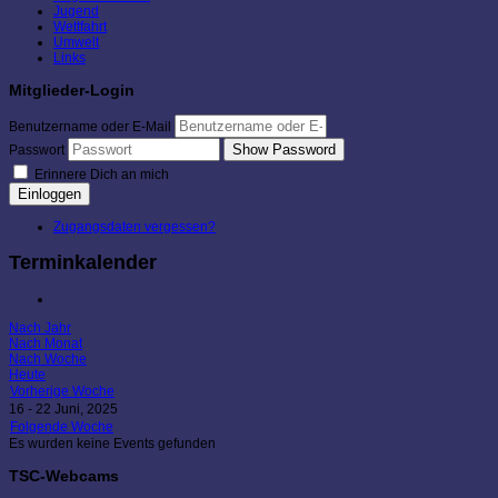
Jugend
Wettfahrt
Umwelt
Links
Mitglieder-Login
Benutzername oder E-Mail
Show Password
Passwort
Erinnere Dich an mich
Einloggen
Zugangsdaten vergessen?
Terminkalender
Nach Jahr
Nach Monat
Nach Woche
Heute
Vorherige Woche
16 - 22 Juni, 2025
Folgende Woche
Es wurden keine Events gefunden
TSC-Webcams