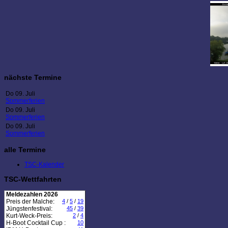
nächste Termine
Do 09. Juli
Sommerferien
Do 09. Juli
Sommerferien
Do 09. Juli
Sommerferien
alle Termine
TSC-Kalender
TSC-Wettfahrten
Meldezahlen 2026
Preis der Malche:
4
/
5
/
19
Jüngstenfestival:
45
/
39
Kurt-Weck-Preis:
2
/
4
H-Boot Cocktail Cup :
10