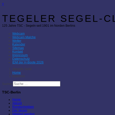
×
TEGELER SEGEL-CL
125 Jahre TSC - Segeln seit 1901 im Norden Berlins
Webcam
Webcam Malche
Wetter
Kalender
Sitemap
Kontakt
Impressum
Datenschutz
IDM der H-Boote 2026
Aktuelle Seite:
Home
Kalender
Suchen
TSC-Berlin
Home
Aktuell
Rundschreiben
Der Verein
Mitglied werden