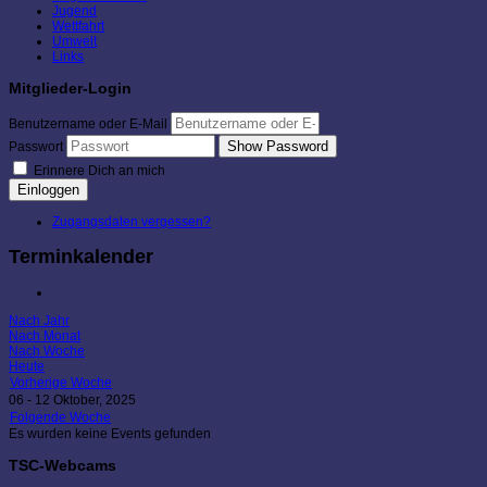
Jugend
Wettfahrt
Umwelt
Links
Mitglieder-Login
Benutzername oder E-Mail
Show Password
Passwort
Erinnere Dich an mich
Einloggen
Zugangsdaten vergessen?
Terminkalender
Nach Jahr
Nach Monat
Nach Woche
Heute
Vorherige Woche
06 - 12 Oktober, 2025
Folgende Woche
Es wurden keine Events gefunden
TSC-Webcams